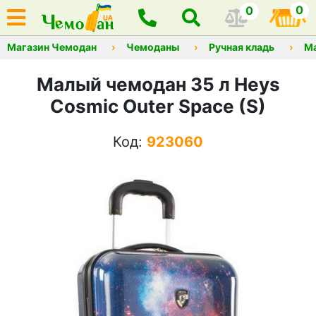
0
0
Магазин Чемодан
Чемоданы
Ручная кладь
М
Малый чемодан 35 л Heys
Cosmic Outer Space (S)
Код:
923060