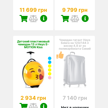
11 699 грн
9 799 грн
Чемодан гигант Heys
Детский пластиковый
Solara на 120/144 л
чемодан 13 л Heys E-
весом 4,8 кг из
MOTION Kiss
поликарбоната Синий
2 934 грн
7 140 грн
Нет в наличии