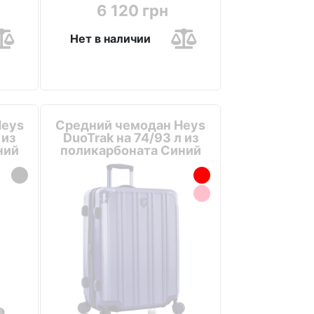
6 120 грн
Нет в наличии
Heys
Средний чемодан Heys
 из
DuoTrak на 74/93 л из
ний
поликарбоната Синий