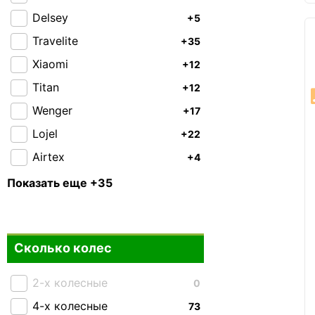
Delsey
+5
Travelite
+35
Xiaomi
+12
Titan
+12
Wenger
+17
Lojel
+22
Airtex
+4
American Tourister
+1
Показать еще +35
Bagland
+3
Carbon
0
Сколько колес
CAT
+22
Cesano Boscone
+1
2-х колесные
0
Easy Move
0
4-х колесные
73