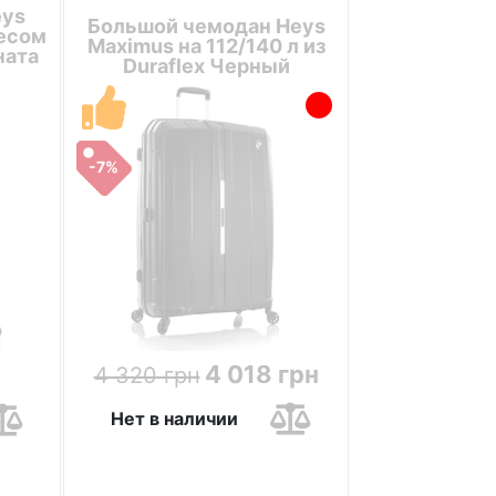
eys
Большой чемодан Heys
весом
Maximus на 112/140 л из
ната
Duraflex Черный
-7%
4 018 грн
4 320 грн
Нет в наличии