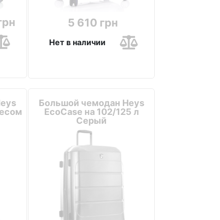
грн
5 610 грн
Нет в наличии
Heys
Большой чемодан Heys
весом
EcoCase на 102/125 л
Серый