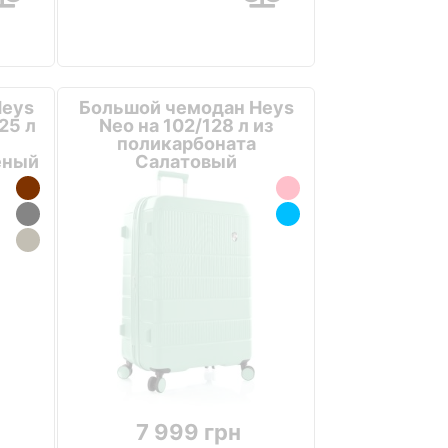
Heys
Большой чемодан Heys
25 л
Neo на 102/128 л из
поликарбоната
еный
Салатовый
7 999 грн