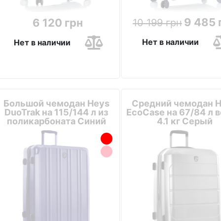
9 485 
6 120 грн
10 199 грн
Нет в наличии
Нет в наличии
Большой чемодан Heys
Средний чемодан 
DuoTrak на 115/144 л из
EcoCase на 67/84 л 
поликарбоната Синий
4.1 кг Серый