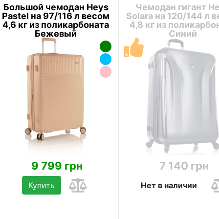
Большой чемодан Heys
Чемодан гигант H
Pastel на 97/116 л весом
Solara на 120/144 л 
4,6 кг из поликарбоната
4,8 кг из поликарбо
Бежевый
Синий
9 799 грн
7 140 грн
Купить
Нет в наличии