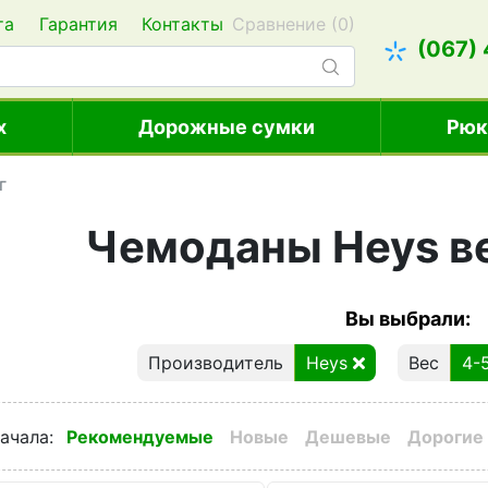
та
Гарантия
Контакты
Сравнение (
0
)
(067)
х
Дорожные сумки
Рюк
г
Чемоданы Heys ве
Вы выбрали:
Производитель
Heys
Вес
4-
ачала
:
Рекомендуемые
Новые
Дешевые
Дорогие