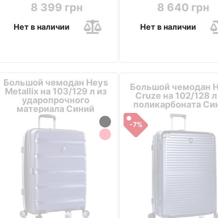
8 399 грн
8 640 грн
Нет в наличии
Нет в наличии
Большой чемодан Heys
Большой чемодан 
Metallix на 103/129 л из
Cruze на 102/128 л
ударопрочного
поликарбоната Си
материала Синий
-7%