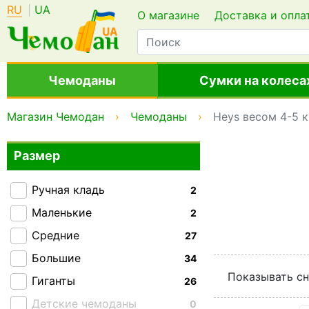
RU
UA
О магазине
Доставка и опла
Чемоданы
Сумки на колеса
Магазин Чемодан
Чемоданы
Heys весом 4-5 к
Размер
Ручная кладь
2
Маленькие
2
Средние
27
Большие
34
Показывать сн
Гиганты
26
Детские чемоданы
0