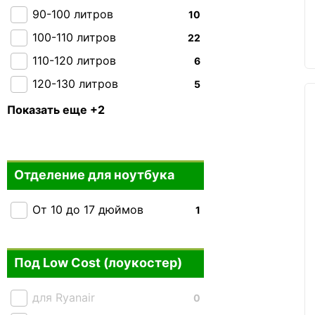
2E
+4
90-100 литров
10
Kipling
+7
100-110 литров
22
110-120 литров
6
120-130 литров
5
130-140 литров
7
Показать еще +2
150 + литров
0
Отделение для ноутбука
От 10 до 17 дюймов
1
Под Low Cost (лоукостер)
для Ryanair
0