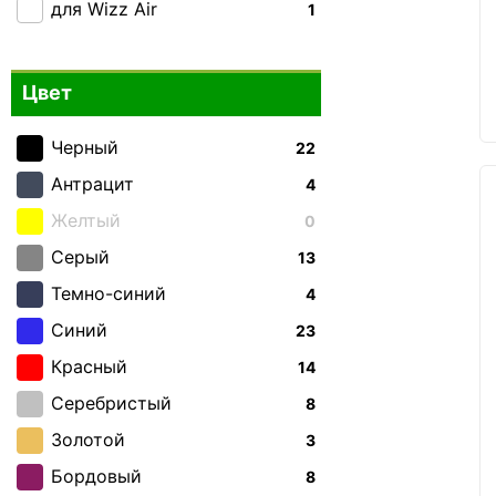
для Wizz Air
1
Цвет
Черный
22
Антрацит
4
Желтый
0
Серый
13
Темно-синий
4
Синий
23
Красный
14
Серебристый
8
Золотой
3
Бордовый
8