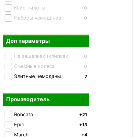
Кейс-пилоты
0
Наборы чемоданов
0
Доп параметры
На защелках (клипсах)
0
Съемные колеса
0
Элитные чемоданы
7
Производитель
Roncato
+21
Epic
+13
March
+4