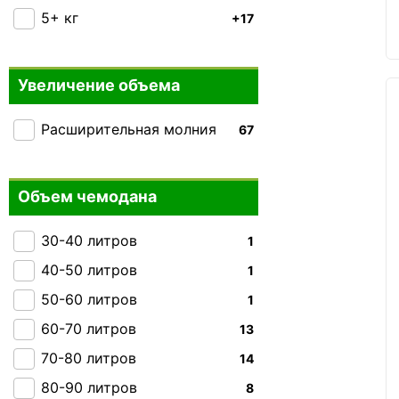
Carlton
5+ кг
+32
+17
Heys
73
Victorinox Travel
+21
Увеличение объема
Rock
+27
Расширительная молния
67
Ground
+1
IT luggage
+5
Hedgren
Объем чемодана
+3
Gabol
+48
30-40 литров
1
Everki
0
40-50 литров
1
THULE
+5
50-60 литров
1
Carry:Lite
0
60-70 литров
13
Caribee
+1
70-80 литров
14
Skyflite
+4
80-90 литров
8