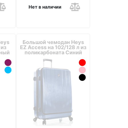
Нет в наличии
Heys
Большой чемодан Heys
 из
EZ Access на 102/128 л из
рный
поликарбоната Синий