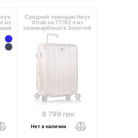
Heys
Средний чемодан Heys
л из
Xtrak на 77/92 л из
овый
поликарбоната Золотой
8 799 грн
Нет в наличии