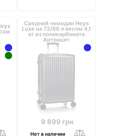
Средний чемодан Heys
Heys
Luxe на 72/86 л весом 4,1
есом
кг из поликарбоната
Антрацит
9 899 грн
Нет в наличии