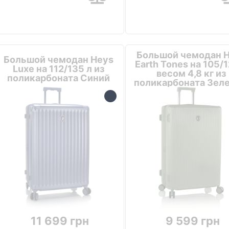
Большой чемодан 
Большой чемодан Heys
Earth Tones на 105/1
Luxe на 112/135 л из
весом 4,8 кг из
поликарбоната Синий
поликарбоната Зел
11 699 грн
9 599 грн