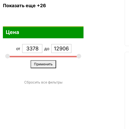
Зеленый
7
Показать еще +26
Бирюзовый
0
Бронзовый
1
Цена
Фиолетовый
5
Белый
4
от
до
Коричневый
4
Голубой
5
Применить
Изумруд
0
Бежевый
2
Сбросить все фильтры
Лайм
0
Малиновый
0
Оранжевый
1
Разноцветный
14
Розовый
9