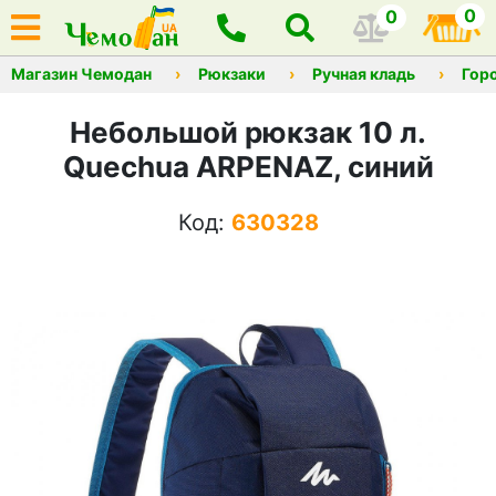
0
0
Магазин Чемодан
Рюкзаки
Ручная кладь
Гор
Небольшой рюкзак 10 л.
Quechua ARPENAZ, синий
Код:
630328