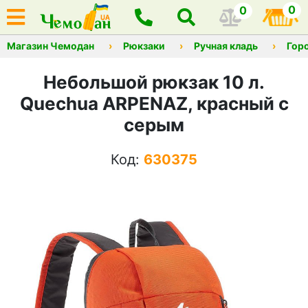
0
0
Магазин Чемодан
Рюкзаки
Ручная кладь
Гор
Небольшой рюкзак 10 л.
Quechua ARPENAZ, красный с
серым
Код:
630375