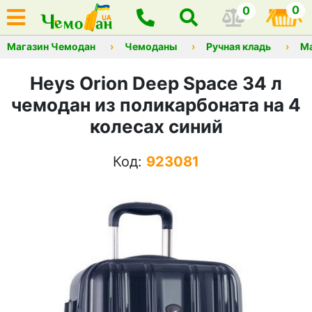
0
0
Магазин Чемодан
Чемоданы
Ручная кладь
М
Heys Orion Deep Space 34 л
чемодан из поликарбоната на 4
колесах синий
Код:
923081