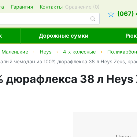
та
Гарантия
Контакты
Сравнение (
0
)
(067)
х
Дорожные сумки
Рюк
Маленькие
Heys
4-х колесные
Поликарбон
алый чемодан из 100% дюрафлекса 38 л Heys Zeus, кр
 дюрафлекса 38 л Heys 
Цена: