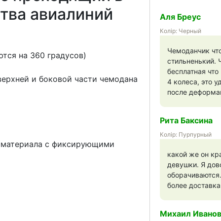
тва авиалиний
Аля Бреус
Колір: Черный
Чемоданчик что
тся на 360 градусов)
стильненький. 
бесплатная что
верхней и боковой части чемодана
4 колеса, это 
после деформац
Рита Баксина
Колір: Пурпурный
о материала с фиксирующими
какой же он кр
девушки. Я дов
оборачиваются.
более доставка
Михаил Ивано