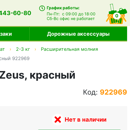
График работы:
 443-60-80
Пн-Пт:
с 09:00 до 18:00
0
Сб-Вс
офис не работает
заки
Дорожные аксессуары
ат
2-3 кг
Расширительная молния
асный 922969
Zeus, красный
Код:
922969
Нет в наличии