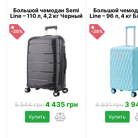
Большой чемодан Semi
Большой чемод
Line – 110 л, 4,2 кг Черный
Line – 96 л, 4 кг
-20%
-20%
4 435 грн
3 9
5 544 грн
4 931 грн
Купить
Купить