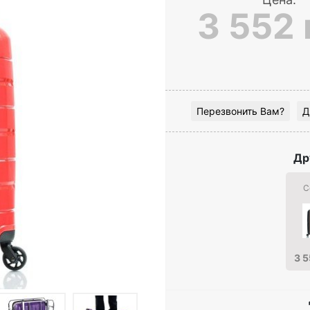
3 552 
Перезвонить Вам?
Д
Др
С
3 5