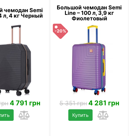
Большой чемодан Semi
й чемодан Semi
Line – 100 л, 3,9 кг
4 л, 4 кг Черный
Фиолетовый
-20%
4 791 грн
4 281 грн
грн
5 351 грн
пить
Купить