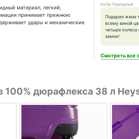
Колір: Пурпурный
идный материал, легкий,
ормации принимает прежнюю
Подарил жене т
держивает удары и механические
всему виной цв
четыре колеса 
замок!
Смотреть все о
 100% дюрафлекса 38 л Heys