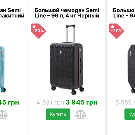
ан Semi
Большой чемодан Semi
Большо
 Блакитний
Line – 96 л, 4 кг Черный
Line – 9
-20%
-20%
45 грн
3 945 грн
4 931 грн
5 989 
Купить
Ку