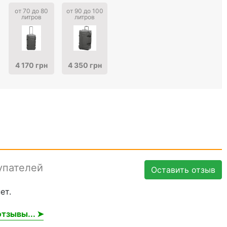
от 70 до 80
от 90 до 100
литров
литров
4 170 грн
4 350 грн
упателей
Оставить отзыв
ет.
тзывы... ➤