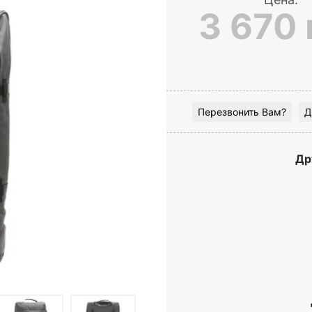
3 670 
Перезвонить Вам?
Д
Др