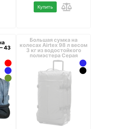
Купить
Большая сумка на
на
колесах Airtex 98 л весом
– 43
3 кг из водостойкого
полиэстера Серая