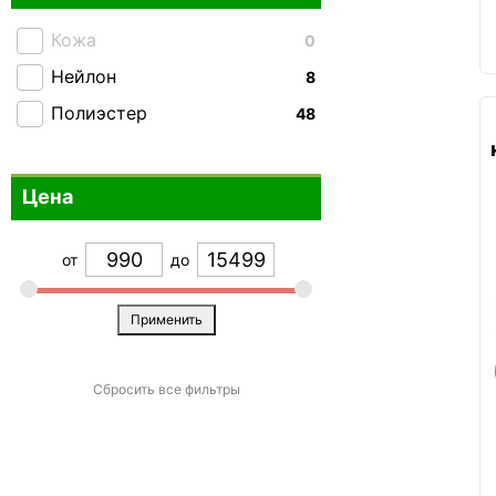
Темно-синий
+7
Кожа
0
Фиолетовый
+20
Нейлон
8
Хаки
+10
Полиэстер
48
Черный
+209
Цена
от
до
Применить
Сбросить все фильтры