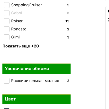
ShoppingCruiser
3
Gabol
0
Rolser
13
Roncato
2
Gimi
3
CAT
0
Показать еще +20
National Geographic
0
Enrico Benetti
0
Увеличение объема
Airtex
3
Andersen
2
Расширительная молния
2
Aurora
4
Bagland
1
Цвет
Bo-Camp
0