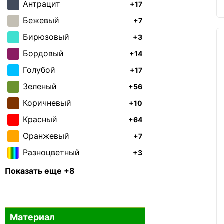
Caribee
2
Антрацит
+17
Casa Si
1
Бежевый
+7
Colombo
2
Бирюзовый
+3
Hedgren
0
Бордовый
+14
Lee Cooper
3
Голубой
+17
Members
0
Зеленый
+56
Osprey
4
Коричневый
+10
Swissbrand
0
Красный
+64
Titan
0
Оранжевый
+7
Victorinox
0
Разноцветный
+3
Volkswagen
0
Розовый
+5
Показать еще +8
Gewo
0
Серебристый
+2
Серый
56
Материал
Синий
+143