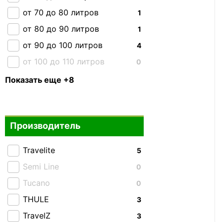
от 70 до 80 литров
1
от 80 до 90 литров
1
от 90 до 100 литров
4
от 100 до 110 литров
0
от 110 до 120 литров
0
Показать еще +8
от 120 до 130 литров
0
от 130 до 140 литров
1
Производитель
от 150 до 160 литров
0
От 40 до 70 литров
15
Travelite
5
От 70 до 100 литров
2
Semi Line
0
Свыше 100 литров
3
Tucano
0
Комплект сумок
0
THULE
3
TravelZ
3