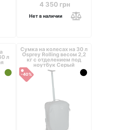
4 350 грн
Нет в наличии
Сумка на колесах на 30 л
а
Osprey Rolling весом 2,2
60 л
кг с отделением под
ая
ноутбук Серый
-40%