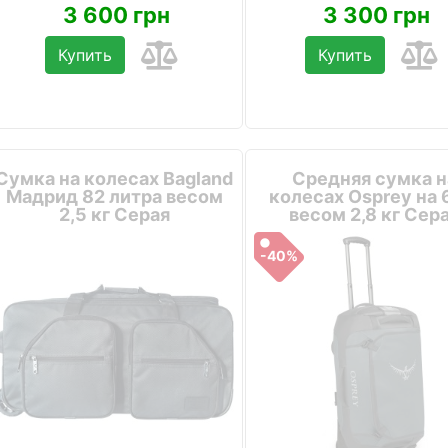
3 600 грн
3 300 грн
Купить
Купить
Сумка на колесах Bagland
Средняя сумка н
Мадрид 82 литра весом
колесах Osprey на 
2,5 кг Серая
весом 2,8 кг Сер
-40%