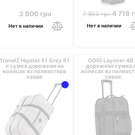
4 718 
3 900 грн
7 863 грн
Нет в наличии
Нет в наличии
TravelZ Hipster 51 Grey 51
OGIO Layover 46 
л сумка дорожная на
дорожная сумка 
колесах из полиэстера
колесах из полиэс
серая
серая