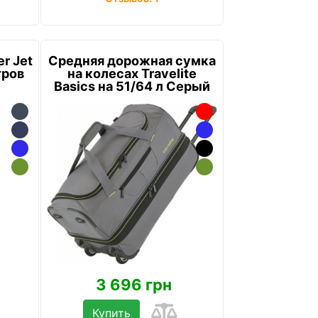
r Jet
Средняя дорожная сумка
тров
на колесах Travelite
Basics на 51/64 л Серый
3 696 грн
Купить