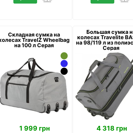
Большая сумка н
Складная сумка на
колесах Travelite B
колесах TravelZ Wheelbag
на 98/119 л из полиэ
на 100 л Серая
Серая
1 999 грн
4 318 грн