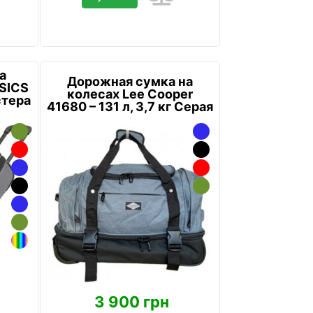
а
Дорожная сумка на
ASICS
колесах Lee Cooper
стера
41680 – 131 л, 3,7 кг Серая
3 900 грн