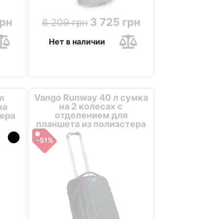
грн
3 725 грн
6 209 грн
Нет в наличии
Vango Runway 40 л сумка
л
на 2 колесах с
на
отделением для
тера
планшета из полиэстера
серая
-51%