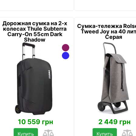
Дорожная сумка на 2-х
Сумка-тележка Rolse
колесах Thule Subterra
Tweed Joy на 40 ли
Carry-On 55cm Dark
Серая
Shadow
10 559 грн
2 449 грн
Купить
Купить