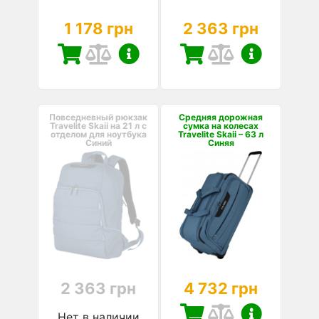
1 178 грн
2 363 грн
Повседневный рюкзак
Средняя дорожная
Travelite Skaii на 21 л с
сумка на колесах
отделом для ноутбука
Travelite Skaii – 63 л
Синий
Синяя
2 363 грн
4 732 грн
Нет в наличии