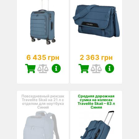
6 435 грн
2 363 грн
Повседневный рюкзак
Средняя дорожная
Travelite Skaii на 21 л с
сумка на колесах
отделом для ноутбука
Travelite Skaii – 63 л
Синий
Синяя