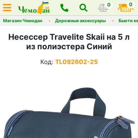
0
0
Магазин Чемодан
Дорожные аксессуары
Бьюти к
Несессер Travelite Skaii на 5 л
из полиэстера Синий
Код:
TL092602-25