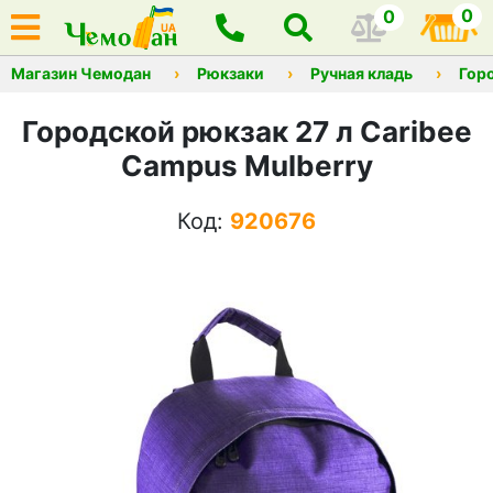
0
0
Магазин Чемодан
Рюкзаки
Ручная кладь
Гор
Городской рюкзак 27 л Caribee
Campus Mulberry
Код:
920676