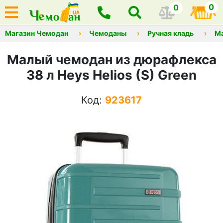
0
0
Магазин Чемодан
Чемоданы
Ручная кладь
М
Малый чемодан из дюрафлекса
38 л Heys Helios (S) Green
Код:
923617