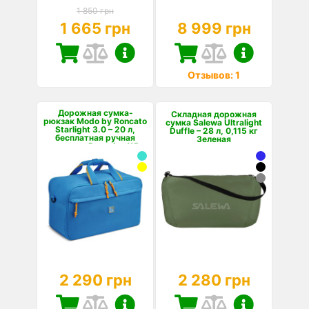
1 850 грн
1 665 грн
8 999 грн
Отзывов: 1
Дорожная сумка-
Складная дорожная
рюкзак Modo by Roncato
сумка Salewa Ultralight
Starlight 3.0 – 20 л,
Duffle – 28 л, 0,115 кг
бесплатная ручная
Зеленая
кладь для Ryanair и Wi...
2 290 грн
2 280 грн