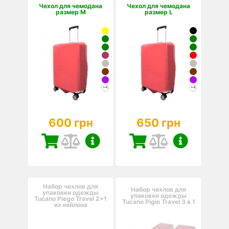
Чехол для чемодана
Чехол для чемодана
размер M
размер L
+4
+4
600 грн
650 грн
Набор чехлов для
Набор чехлов для
упаковки одежды
упаковки одежды
Tucano Piego Travel 2+1
Tucano Pigio Travel 3 в 1
из нейлона