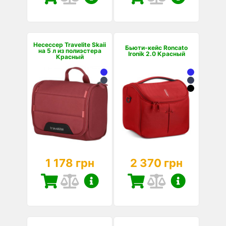
Несессер Travelite Skaii
Бьюти-кейс Roncato
на 5 л из полиэстера
Ironik 2.0 Красный
Красный
1 178 грн
2 370 грн