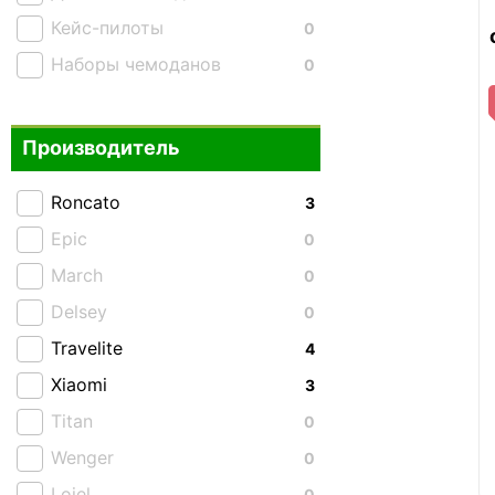
Кейс-пилоты
0
Наборы чемоданов
0
Производитель
Roncato
3
Epic
0
March
0
Delsey
0
Travelite
4
Xiaomi
3
Titan
0
Wenger
0
Lojel
0