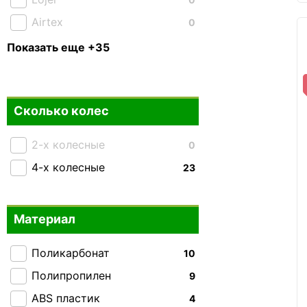
Airtex
0
American Tourister
0
Показать еще +35
Bagland
0
Carbon
2
Сколько колес
CAT
0
Cesano Boscone
0
2-х колесные
0
Easy Move
0
4-х колесные
23
Enrico Benetti
0
Mandarina Duck
0
Материал
Milano Bag
0
MSB
0
Поликарбонат
10
National Geographic
0
Полипропилен
9
Piquadro
0
ABS пластик
4