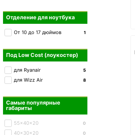
Отделение для ноутбука
От 10 до 17 дюймов
1
Под Low Cost (лоукостер)
для Ryanair
5
для Wizz Air
8
Самые популярные
габариты
55x40x20
0
40x30x20
0