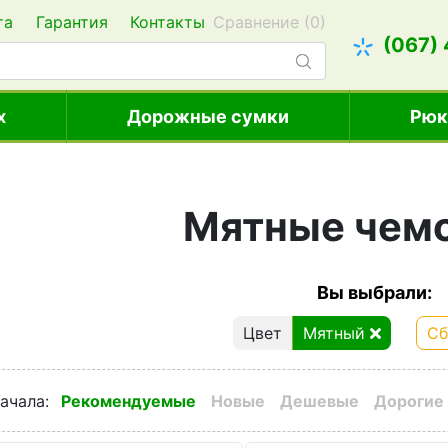
та
Гарантия
Контакты
Сравнение (
0
)
(067)
х
Дорожные сумки
Рюк
Мятные чем
Вы выбрали:
Цвет
Мятный
Сб
ачала
:
Рекомендуемые
Новые
Дешевые
Дорогие