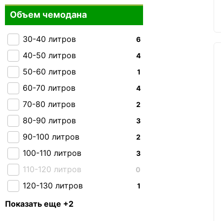
Hedgren
Объем чемодана
0
Gabol
0
30-40 литров
6
Everki
0
40-50 литров
4
THULE
0
50-60 литров
1
Carry:Lite
0
60-70 литров
4
Caribee
0
70-80 литров
2
Skyflite
0
80-90 литров
3
2E
0
90-100 литров
2
Kipling
0
100-110 литров
3
110-120 литров
0
120-130 литров
1
130-140 литров
1
Показать еще +2
150 + литров
0