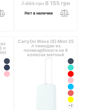
6 155 грн
7 694 грн
Нет в наличии
CarryOn Wave (S) Mint 35
 из
л чемодан из
5 л
поликарбоната на 4
int
колесах мятный
+2