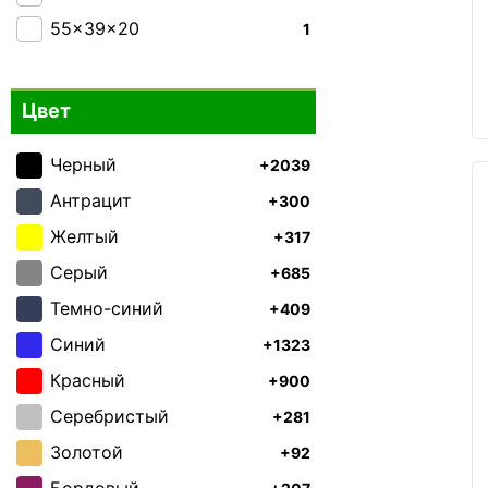
55x39x20
1
Цвет
Черный
+2039
Антрацит
+300
Желтый
+317
Серый
+685
Темно-синий
+409
Синий
+1323
Красный
+900
Серебристый
+281
Золотой
+92