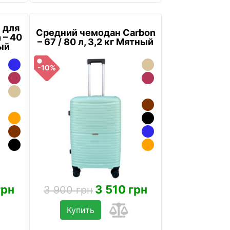
 для
Средний чемодан Carbon
 – 40
– 67 / 80 л, 3,2 кг Мятный
ный
-10%
грн
3 510 грн
3 900 грн
Купить