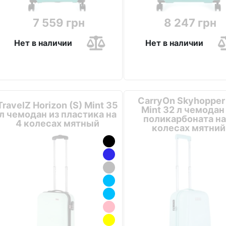
7 559 грн
8 247 грн
Нет в наличии
Нет в наличии
CarryOn Skyhopper 
TravelZ Horizon (S) Mint 35
Mint 32 л чемодан
л чемодан из пластика на
поликарбоната на
4 колесах мятный
колесах мятний