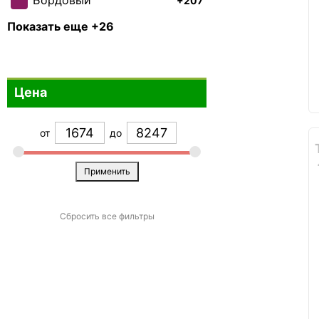
Бордовый
+207
Зеленый
+482
Показать еще +26
Бирюзовый
+207
Бронзовый
+38
Цена
Фиолетовый
+322
Белый
+197
от
до
Коричневый
+162
Голубой
+381
Применить
Изумруд
+44
Бежевый
+182
Сбросить все фильтры
Лайм
+21
Малиновый
+22
Оранжевый
+222
Разноцветный
+54