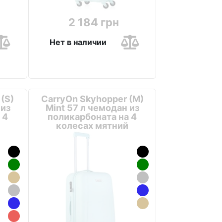
2 184 грн
Нет в наличии
(S)
CarryOn Skyhopper (M)
 из
Mint 57 л чемодан из
 4
поликарбоната на 4
колесах мятний