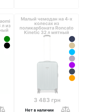
Малый чемодан на 4-х
aomi
колесах из
 л из
поликарбоната Roncato
тный
Kinetic 32 л мятный
3 483 грн
Нет в наличии