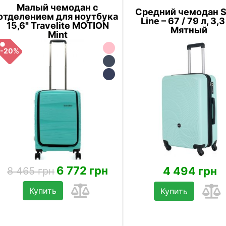
Малый чемодан с
Средний чемодан 
отделением для ноутбука
Line – 67 / 79 л, 3,3
15,6" Travelite MOTION
Мятный
Mint
-20%
6 772 грн
4 494 грн
8 465 грн
Купить
Купить