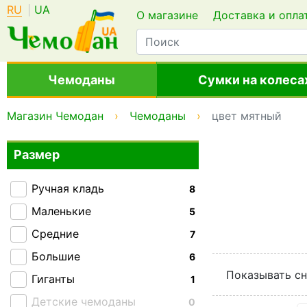
RU
UA
О магазине
Доставка и опла
Чемоданы
Сумки на колеса
Магазин Чемодан
Чемоданы
цвет мятный
Размер
Ручная кладь
8
Маленькие
5
Средние
7
Большие
6
Показывать сн
Гиганты
1
Детские чемоданы
0