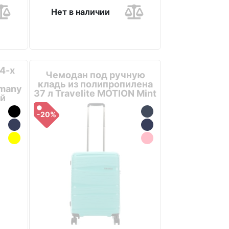
Нет в наличии
4-х
Чемодан под ручную
кладь из полипропилена
rmany
37 л Travelite MOTION Mint
ый
-20%