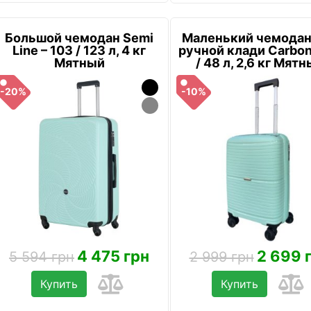
Большой чемодан Semi
Маленький чемодан
Line – 103 / 123 л, 4 кг
ручной клади Carbon
Мятный
/ 48 л, 2,6 кг Мят
-20%
-10%
4 475 грн
2 699 
5 594 грн
2 999 грн
Купить
Купить