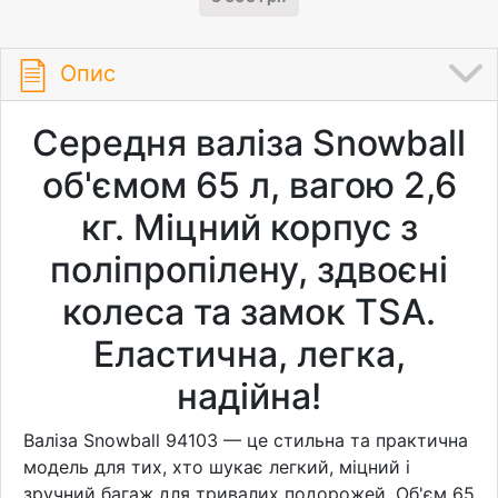
Опис
Середня валіза Snowball
об'ємом 65 л, вагою 2,6
кг. Міцний корпус з
поліпропілену, здвоєні
колеса та замок TSA.
Еластична, легка,
надійна!
Валіза Snowball 94103 — це стильна та практична
модель для тих, хто шукає легкий, міцний і
зручний багаж для тривалих подорожей. Об'єм 65