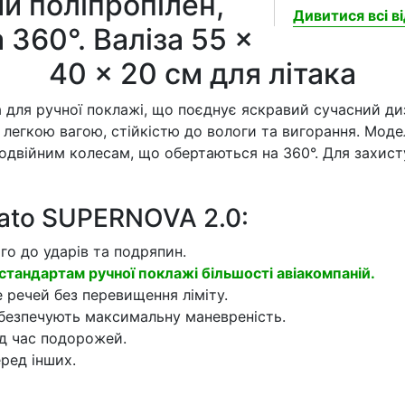
ий поліпропілен,
Дивитися всі ві
 360°. Валіза 55 ×
40 × 20 см для літака
 для ручної поклажі, що поєднує яскравий сучасний диз
 легкою вагою, стійкістю до вологи та вигорання. Модел
 подвійним колесам, що обертаються на 360°. Для захис
ato SUPERNOVA 2.0:
го до ударів та подряпин.
стандартам ручної поклажі більшості авіакомпаній.
е речей без перевищення ліміту.
абезпечують максимальну маневреність.
ід час подорожей.
ред інших.