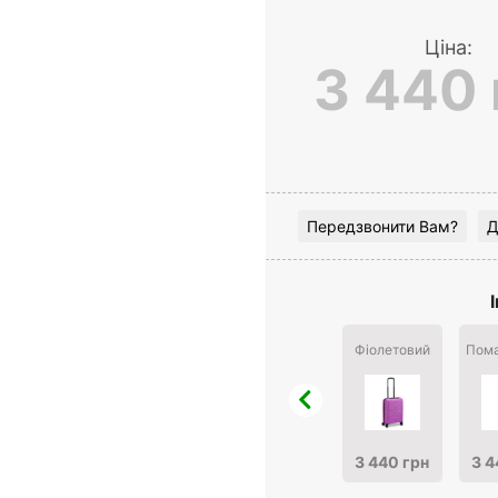
Ціна:
3 440 
Передзвонити Вам?
Д
Фіолетовий
Пома
3 440 грн
3 4