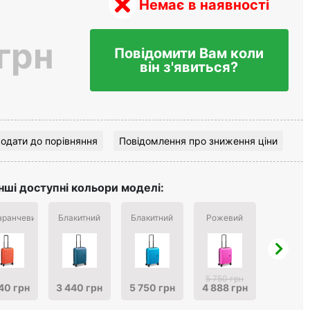
Немає в наявності
грн
Повідомити Вам коли
він з'явиться?
одати до порівняння
Повідомлення про зниження ціни
Інші доступні кольори моделі:
ранчевий
Блакитний
Блакитний
Рожевий
Червон
5 750 грн
40 грн
3 440 грн
5 750 грн
4 888 грн
3 440 