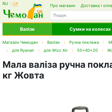
RU
UA
Про магазин
Доставка і опл
Валізи
Сумки на колесах
Магазин Чемодан
Валізи
Ручна поклажа
М
для Ryanair
для Wizz Air
55x40x20
Ж
Мала валіза ручна покл
кг Жовта