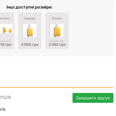
Інші доступні розміри:
мплект
Середні
Великі
122 грн
4 990 грн
516 грн
4 690 грн
3 992 грн
упців
Залишити відгук
ів.