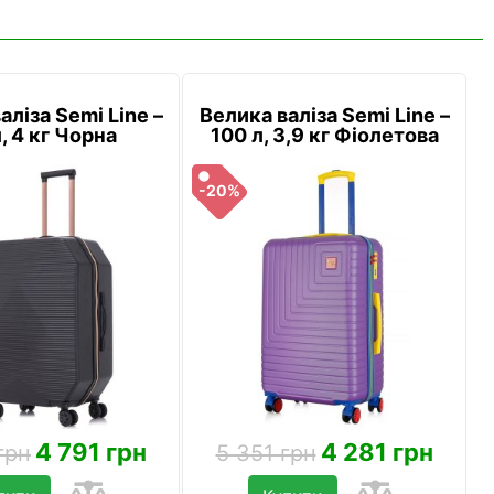
аліза Semi Line –
Велика валіза Semi Line –
, 4 кг Чорна
100 л, 3,9 кг Фіолетова
-20%
4 791 грн
4 281 грн
грн
5 351 грн