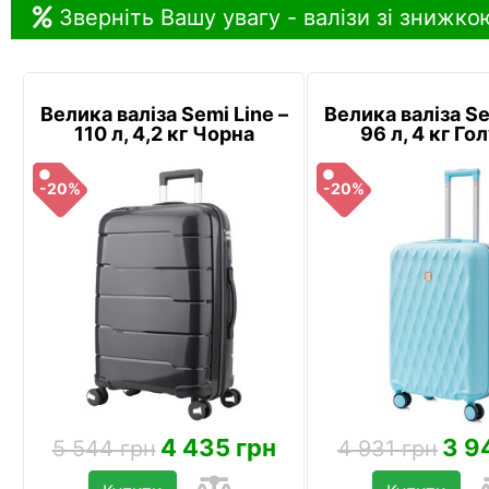
Зверніть Вашу увагу - валізи зі знижко
Велика валіза Semi Line –
Велика валіза Se
110 л, 4,2 кг Чорна
96 л, 4 кг Го
-20%
-20%
4 435 грн
3 9
5 544 грн
4 931 грн