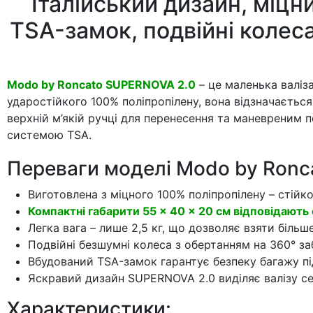
Італійський дизайн, міцн
TSA-замок, подвійні колеса
Modo by Roncato SUPERNOVA 2.0
– це маленька валіза
ударостійкого 100% поліпропілену, вона відзначається
верхній м’якій ручці для перенесення та маневреним
системою TSA.
Переваги моделі Modo by Ronc
Виготовлена з міцного 100% поліпропілену – стійко
Компактні габарити 55 × 40 × 20 см відповідають 
Легка вага – лише 2,5 кг, що дозволяє взяти більш
Подвійні безшумні колеса з обертанням на 360° з
Вбудований TSA-замок гарантує безпеку багажу п
Яскравий дизайн SUPERNOVA 2.0 виділяє валізу се
Характеристики: