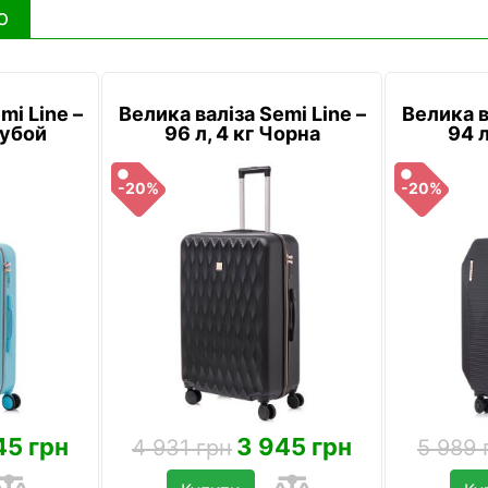
ю
mi Line –
Велика валіза Semi Line –
Велика в
лубой
96 л, 4 кг Чорна
94 л
-20%
-20%
45 грн
3 945 грн
4 931 грн
5 989 