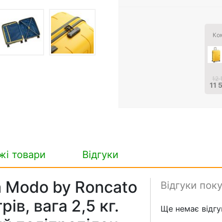
Ко
12 
11 
жі товари
Відгуки
а Modo by Roncato
Відгуки пок
ів, вага 2,5 кг.
Ще немає відгук