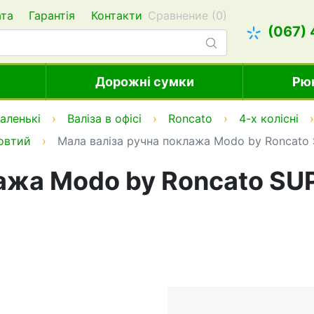
ата
Гарантія
Контакти
Сравнение (
0
)
(067)
Дорожні сумки
Рю
аленькі
Валіза в офісі
Roncato
4-х колісні
овтий
Мала валіза ручна поклажа Modo by Roncato 
ажа Modo by Roncato SUP