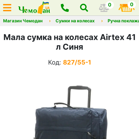
0
0
Магазин Чемодан
Сумки на колесах
Ручна поклаж
Мала сумка на колесах Airtex 41
л Синя
Код:
827/55-1