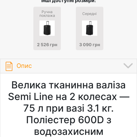
Інші доступні розміри:
Ручна
Середні
поклажа
2 526 грн
3 090 грн
Опис
Велика тканинна валіза
Semi Line на 2 колесах —
75 л при вазі 3.1 кг.
Поліестер 600D з
водозахисним