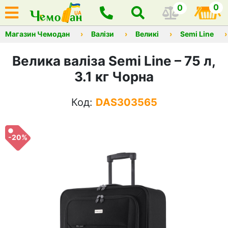
0
0
Магазин Чемодан
Валізи
Великі
Semi Line
Велика валіза Semi Line – 75 л,
3.1 кг Чорна
Код:
DAS303565
-20%