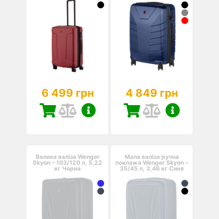
6 499 грн
4 849 грн
Велика валіза Wenger
Мала валіза ручна
Skyon – 103/120 л, 5,22
поклажа Wenger Skyon –
кг Чорна
35/45 л, 3,46 кг Синя