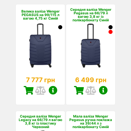
Середня валіза Wenger
Велика валіза Wenger
Pegasus на 66/79 л
PEGASUS на 99/115 л
вагою 3,8 кг із
вагою 4,75 кг Синій
полікарбонату Синій
7 777 грн
6 499 грн
Середня валіза Wenger
Мала валіза Wenger
Legacy на 66/79 л вагою
Pegasus ручна поклажа
3,8 кг із пластику
на 39/44 л з
Червоний
полікарбонату Синій