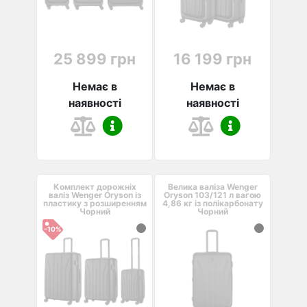
25 899 грн
16 199 грн
Немає в
Немає в
наявності
наявності
Комплект дорожніх
Велика валіза Wenger
валіз Wenger Oryson із
Oryson 103/121 л вагою
пластику з розширенням
4,86 ​​кг із полікарбонату
Чорний
Чорний
-10%