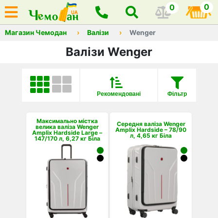
0
0
Магазин Чемодан
Валізи
Wenger
Валізи Wenger
Рекомендовані
Фільтр
Максимально містка
Середня валіза Wenger
велика валіза Wenger
Amplix Hardside – 78/90
Amplix Hardside Large –
л, 4,65 кг Біла
147/170 л, 6,27 кг Біла