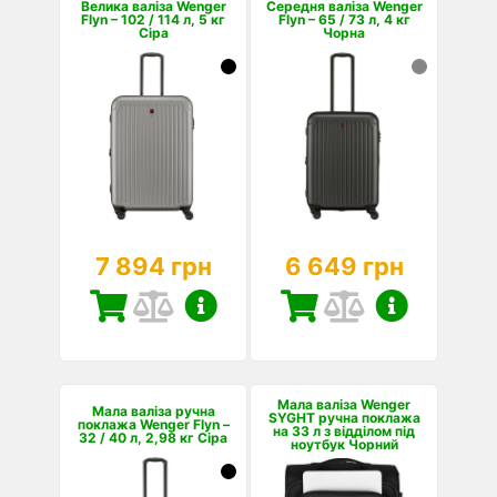
Велика валіза Wenger
Середня валіза Wenger
Flyn – 102 / 114 л, 5 кг
Flyn – 65 / 73 л, 4 кг
Сіра
Чорна
7 894 грн
6 649 грн
Мала валіза Wenger
Мала валіза ручна
SYGHT ручна поклажа
поклажа Wenger Flyn –
на 33 л з відділом під
32 / 40 л, 2,98 кг Сіра
ноутбук Чорний