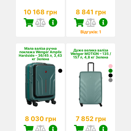
10 168 грн
8 841 грн
Відгуків: 1
Мала валіза ручна
Дуже велика валіза
поклажа Wenger Amplix
Wenger MOTION – 135 /
Hardside – 36/45 л, 3,43
157 л, 4,8 кг Зелена
кг Зелена
8 030 грн
7 852 грн