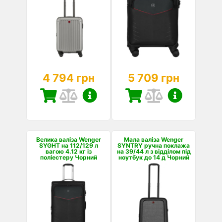
4 794 грн
5 709 грн
Велика валіза Wenger
Мала валіза Wenger
SYGHT на 112/129 л
SYNTRY ручна поклажа
вагою 4.12 кг із
на 39/44 л з відділом під
поліестеру Чорний
ноутбук до 14 д Чорний