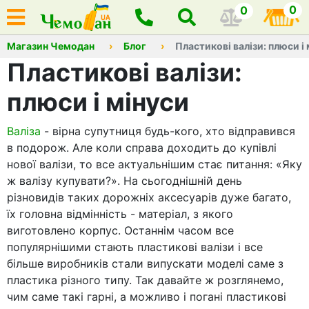
0
0
Магазин Чемодан
Блог
Пластикові валізи: плюси і
Пластикові валізи:
плюси і мінуси
Валіза
- вірна супутниця будь-кого, хто відправився
в подорож. Але коли справа доходить до купівлі
нової валізи, то все актуальнішим стає питання: «Яку
ж валізу купувати?». На сьогоднішній день
різновидів таких дорожніх аксесуарів дуже багато,
їх головна відмінність - матеріал, з якого
виготовлено корпус. Останнім часом все
популярнішими стають пластикові валізи і все
більше виробників стали випускати моделі саме з
пластика різного типу. Так давайте ж розглянемо,
чим саме такі гарні, а можливо і погані пластикові