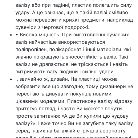
валізу або при падінні, пластик полегшить силу
удару. А це означає, що в такій валізі сміливо
можна перевозити крихкі предмети, наприклад
сувеніри з чергової подорожі.
• Висока міцність. При виготовленні сучасних
валіз найчастіше використовуються
поліпропілен, полікарбонат і інші матеріали, які
значно покращують зносостійкість валіз. Такі
валізи не дряпаються, не тріскаються і навіть
витримують вагу людини і сильні удари.
І, звичайно ж, дизайн. На пластиці можна
зобразити все що завгодно, тому дизайнери не
перестають дивувати покупців новими
цікавими моделями. Пластикову валізу відразу
притягує погляд, і часто Ви можете почути
просте запитання: «А де Ви купили цю чудову
валізу?». І вже точно Ви не загубите таку валізу
серед інших на багажній стрічці в аеропорту,
адже більшість пластикових моделей виконані