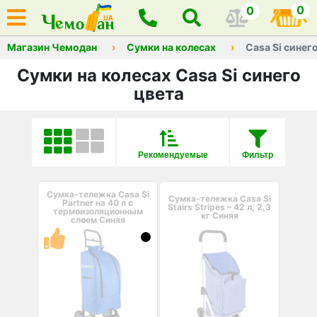
0
0
Магазин Чемодан
Сумки на колесах
Casa Si синег
Сумки на колесах Casa Si синего
цвета
Рекомендуемые
Фильтр
Сумка-тележка Casa Si
Сумка-тележка Casa Si
Partner на 40 л с
Stairs Stripes – 42 л, 2,3
термоизоляционным
кг Синяя
слоем Синяя