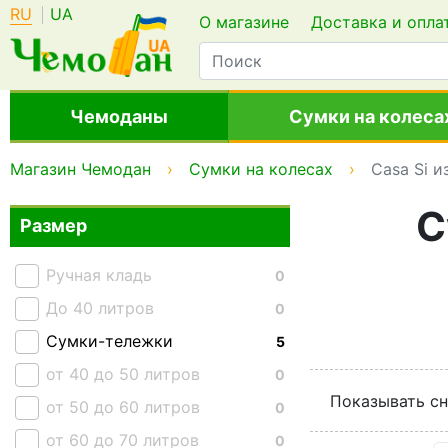
RU
UA
О магазине
Доставка и опла
Чемоданы
Сумки на колеса
Магазин Чемодан
Сумки на колесах
Casa Si и
С
Размер
Ручная кладь
0
До 40 литров
0
Сумки-тележки
5
от 40 до 50 литров
0
Показывать сн
от 50 до 60 литров
0
от 60 до 70 литров
0