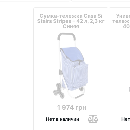
Сумка-тележка Casa Si
Унив
Stairs Stripes – 42 л, 2,3 кг
тележк
Синяя
40
1 974 грн
Нет в наличии
Нет