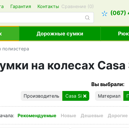
та
Гарантия
Контакты
Сравнение (
0
)
(067)
х
Дорожные сумки
Рюк
з полиэстера
умки на колесах Casa 
Вы выбрали:
Производитель
Casa Si
Материал
ачала
:
Рекомендуемые
Новые
Дешевые
Дорогие