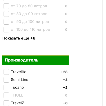
от 70 до 80 литров
0
от 80 до 90 литров
0
от 90 до 100 литров
0
от 100 до 110 литров
0
от 110 до 120 литров
0
Показать еще +8
от 120 до 130 литров
0
от 130 до 140 литров
0
Производитель
от 150 до 160 литров
0
От 40 до 70 литров
0
Travelite
+28
От 70 до 100 литров
0
Semi Line
+3
Свыше 100 литров
0
Tucano
+2
Комплект сумок
0
THULE
0
TravelZ
+6