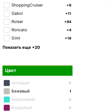
ShoppingCruiser
+9
Gabol
+11
Rolser
+84
Roncato
+4
Gimi
+19
CAT
+8
Показать еще +20
National Geographic
+3
Enrico Benetti
+4
Цвет
Airtex
+9
Andersen
+16
Антрацит
0
Aurora
+38
Бежевый
1
Bagland
+1
Бирюзовый
0
Bo-Camp
0
Бордовый
0