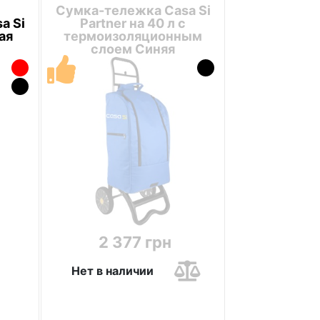
Сумка-тележка Casa Si
a Si
Partner на 40 л с
ая
термоизоляционным
слоем Синяя
2 377 грн
Нет в наличии