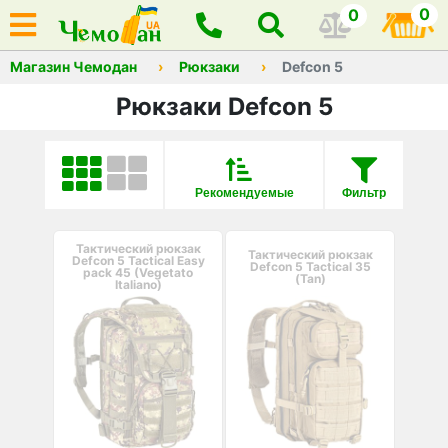
0
0
Магазин Чемодан
Рюкзаки
Defcon 5
Рюкзаки Defcon 5
Рекомендуемые
Фильтр
Тактический рюкзак
Тактический рюкзак
Defcon 5 Tactical Easy
Defcon 5 Tactical 35
pack 45 (Vegetato
(Tan)
Italiano)