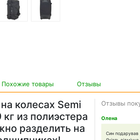
Похожие товары
Отзывы
на колесах Semi
Отзывы пок
9 кг из полиэстера
Олена
жно разделить на
Син подарував 
Якість відмінн