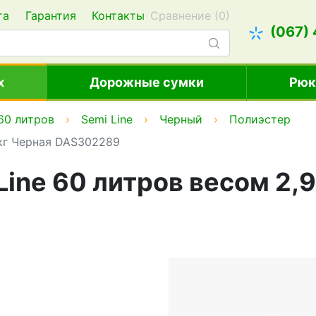
та
Гарантия
Контакты
Сравнение (
0
)
(067)
х
Дорожные сумки
Рюк
60 литров
Semi Line
Черный
Полиэстер
 кг Черная DAS302289
Line 60 литров весом 2,9