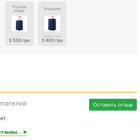
Ручная
Большие
кладь
4 250 грн
2 526 грн
3 400 грн
упателей
Оставить отзыв
ет.
тзывы... ➤