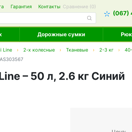
та
Гарантия
Контакты
Сравнение (
0
)
(067)
х
Дорожные сумки
Рюк
i Line
2-х колесные
Тканевые
2-3 кг
40
 DAS303567
ne – 50 л, 2.6 кг Синий
Цена: