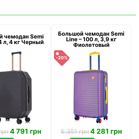
Большой чемодан Semi
й чемодан Semi
Line – 100 л, 3,9 кг
4 л, 4 кг Черный
Фиолетовый
-20%
4 791 грн
4 281 грн
грн
5 351 грн