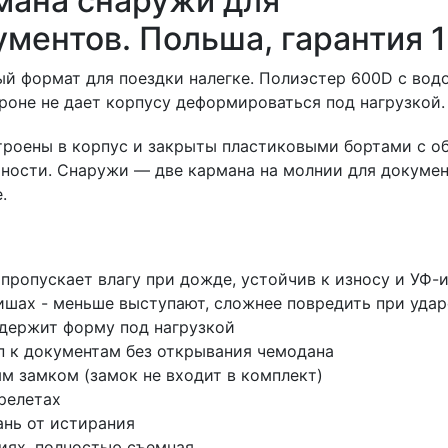
мана снаружи для
ментов. Польша, гарантия 1
ный формат для поездки налегке. Полиэстер 600D с в
роне не дает корпусу деформироваться под нагрузкой.
троены в корпус и закрыты пластиковыми бортами с о
хности. Снаружи — две кармана на молнии для докуме
.
пропускает влагу при дожде, устойчив к износу и УФ-
ишах - меньше выступают, сложнее повредить при удар
 держит форму под нагрузкой
п к документам без открывания чемодана
м замком (замок не входит в комплект)
ерелетах
ань от истирания
иях, полностью съемная