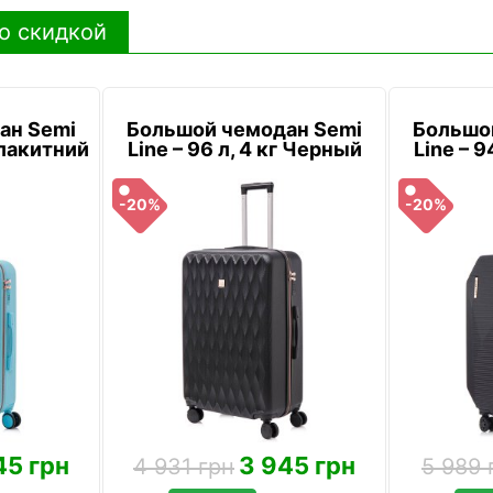
о скидкой
ан Semi
Большой чемодан Semi
Большо
 Блакитний
Line – 96 л, 4 кг Черный
Line – 9
-20%
-20%
45 грн
3 945 грн
4 931 грн
5 989 