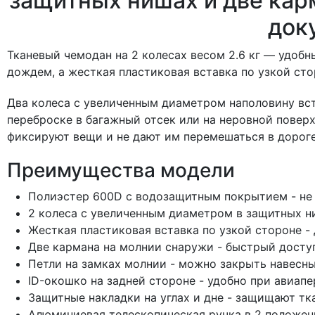
защитных нишах и две кар
доку
Тканевый чемодан на 2 колесах весом 2.6 кг — удоб
дождем, а жесткая пластиковая вставка по узкой сто
Два колеса с увеличенным диаметром наполовину вс
переброске в багажный отсек или на неровной повер
фиксируют вещи и не дают им перемешаться в дороге
Преимущества модели
Полиэстер 600D с водозащитным покрытием - не 
2 колеса с увеличенным диаметром в защитных н
Жесткая пластиковая вставка по узкой стороне -
Две кармана на молнии снаружи - быстрый досту
Петли на замках молнии - можно закрыть навесны
ID-окошко на задней стороне - удобно при авиап
Защитные накладки на углах и дне - защищают тк
Алюминиевая телескопическая ручка в 2 положен