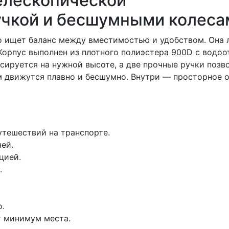
телескопической
учкой и бесшумными колеса
то ищет баланс между вместимостью и удобством. Она л
. Корпус выполнен из плотного полиэстера 900D с во
сируется на нужной высоте, а две прочные ручки позв
 движутся плавно и бесшумно. Внутри — просторное от
утешествий на транспорте.
ей.
цией.
.
.
т минимум места.