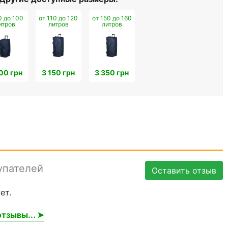
0 до 100
от 110 до 120
от 150 до 160
итров
литров
литров
00 грн
3 150 грн
3 350 грн
упателей
Оставить отзыв
ет.
тзывы... ➤