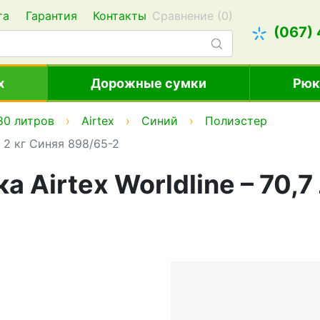
та
Гарантия
Контакты
Сравнение (
0
)
(067)
х
Дорожные сумки
Рюк
80 литров
Airtex
Синий
Полиэстер
, 2 кг Синяя 898/65-2
Airtex Worldline – 70,7 