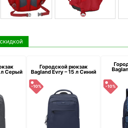
 скидкой
Горо
юкзак
Городской рюкзак
Baglan
5 л Серый
Bagland Evry – 15 л Синий
-10%
-10%