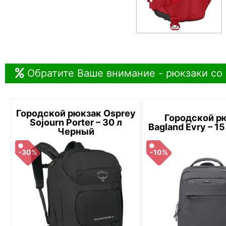
Обратите Ваше внимание - рюкзаки со
Городской рюкзак Osprey
Городской р
Sojourn Porter – 30 л
Bagland Evry – 1
Черный
-30%
-10%