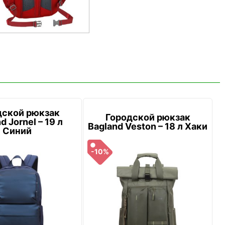
дской рюкзак
Городской рюкзак
d Jornel – 19 л
Bagland Veston – 18 л Хаки
Синий
-10%