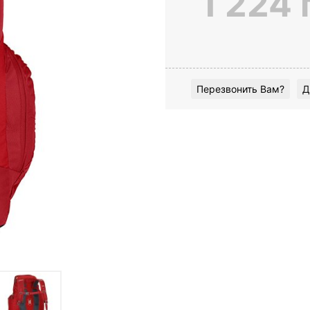
1 224 
Перезвонить Вам?
Д