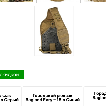
 скидкой
Горо
юкзак
Городской рюкзак
Baglan
5 л Серый
Bagland Evry – 15 л Синий