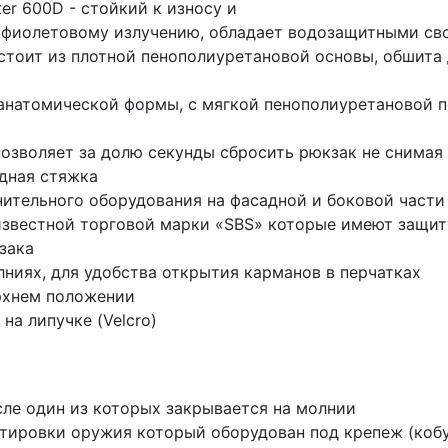
er 600D - стойкий к износу и
рафиолетовому излучению, обладает водозащитными с
стоит из плотной пенополиуретановой основы, обшита
, анатомической формы, с мягкой пенополиуретановой
озволяет за долю секунды сбросить рюкзак не снимая 
удная стяжка
тельного оборудования на фасадной и боковой части 
звестной торговой марки «SBS» которые имеют защиту 
зака
ниях, для удобства открытия карманов в перчатках
рхнем положении
на липучке (Velcro)
сле один из которых закрывается на молнии
ировки оружия который оборудован под крепеж (кобуры