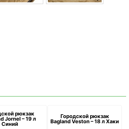
дской рюкзак
Городской рюкзак
d Jornel – 19 л
Bagland Veston – 18 л Хаки
Синий