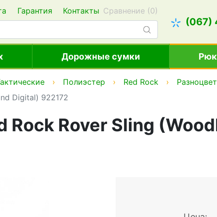
та
Гарантия
Контакты
Сравнение (
0
)
(067)
х
Дорожные сумки
Рюк
Тактические
Полиэстер
Red Rock
Разноцве
d Digital) 922172
Rock Rover Sling (Woodl
Цена: