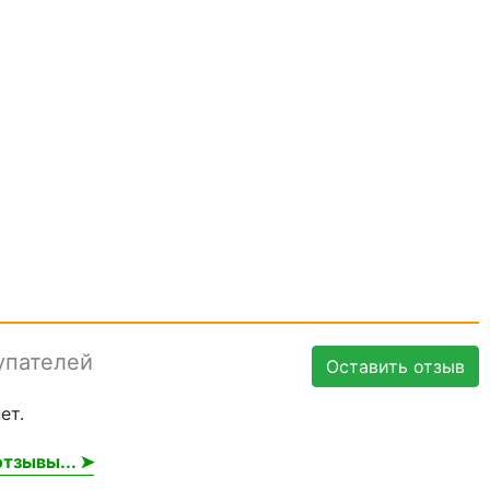
упателей
Оставить отзыв
ет.
тзывы... ➤