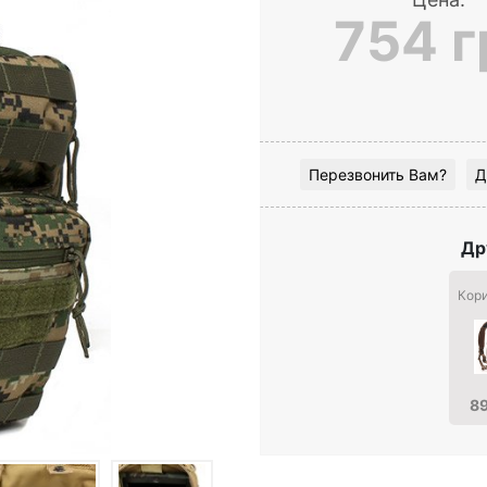
754 г
Перезвонить Вам?
Д
Др
Кор
89