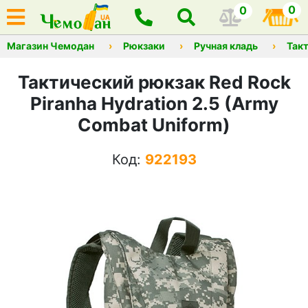
0
0
Магазин Чемодан
Рюкзаки
Ручная кладь
Так
Тактический рюкзак Red Rock
Piranha Hydration 2.5 (Army
Combat Uniform)
Код:
922193