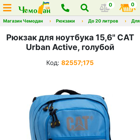
0
0
Магазин Чемодан
Рюкзаки
До 20 литров
Для
Рюкзак для ноутбука 15,6" CAT
Urban Active, голубой
Код:
82557;175