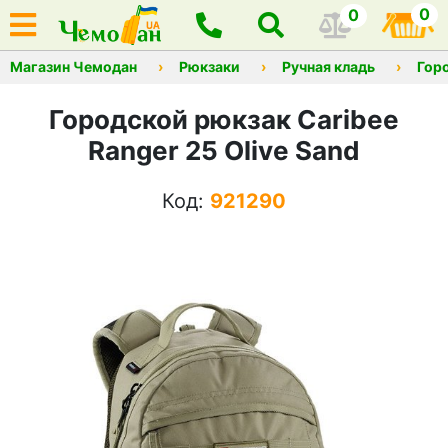
0
0
Магазин Чемодан
Рюкзаки
Ручная кладь
Гор
Городской рюкзак Caribee
Ranger 25 Olive Sand
Код:
921290