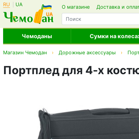
RU
UA
О магазине
Доставка и опла
Чемоданы
Сумки на колеса
Магазин Чемодан
Дорожные аксессуары
Пор
Портплед для 4-х костю