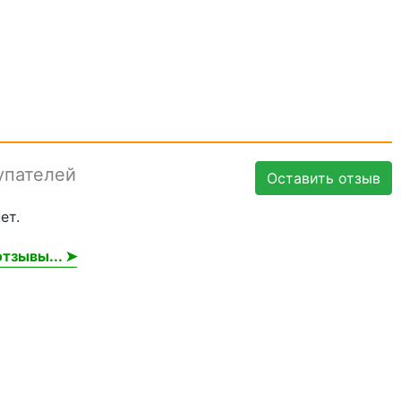
упателей
Оставить отзыв
ет.
тзывы... ➤