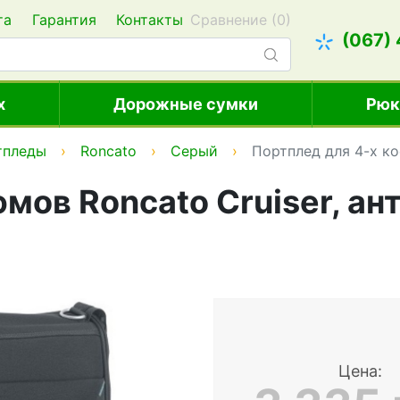
та
Гарантия
Контакты
Сравнение (
0
)
(067)
х
Дорожные сумки
Рюк
тпледы
Roncato
Серый
Портплед для 4-х ко
мов Roncato Cruiser, а
Цена: