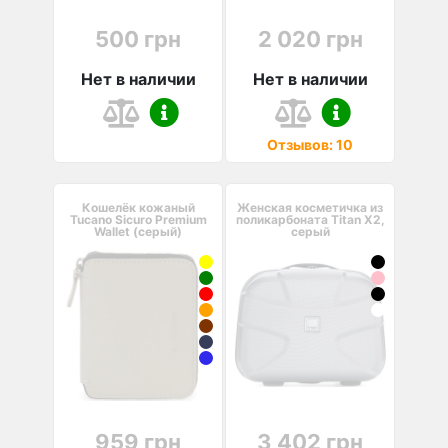
500 грн
2 020 грн
Нет в наличии
Нет в наличии
Отзывов: 10
Кошелёк кожаный
Женская косметичка из
Tucano Sicuro Premium
поликарбоната Titan X2,
Wallet (серый)
серый
959 грн
3 402 грн