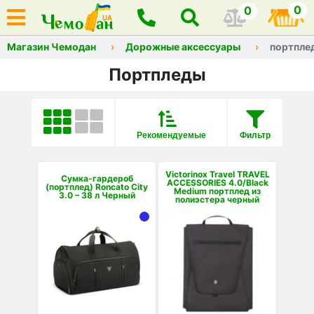
0
0
Магазин Чемодан
Дорожные аксессуары
портпле
Портпледы
Рекомендуемые
Фильтр
Victorinox Travel TRAVEL
Сумка-гардероб
ACCESSORIES 4.0/Black
(портплед) Roncato City
Medium портплед из
3.0 – 38 л Черный
полиэстера черный