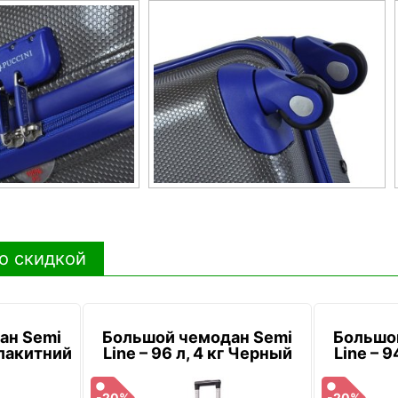
о скидкой
ан Semi
Большой чемодан Semi
Большо
 Блакитний
Line – 96 л, 4 кг Черный
Line – 9
-20%
-20%