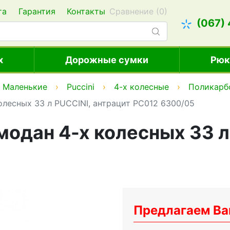
та
Гарантия
Контакты
Сравнение (
0
)
(067)
х
Дорожные сумки
Рюк
Маленькие
Puccini
4-х колесные
Поликарб
лесных 33 л PUCCINI, антрацит PC012 6300/05
одан 4-х колесных 33 л
Предлагаем Ва