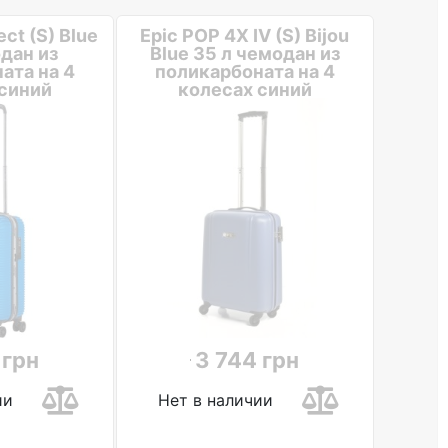
ct (S) Blue
Epic POP 4X IV (S) Bijou
дан из
Blue 35 л чемодан из
ата на 4
поликарбоната на 4
синий
колесах синий
 грн
3 744 грн
ии
Нет в наличии