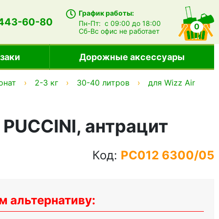
График работы:
 443-60-80
Пн-Пт:
с 09:00 до 18:00
0
Сб-Вс
офис не работает
заки
Дорожные аксессуары
онат
2-3 кг
30-40 литров
для Wizz Air
 PUCCINI, антрацит
Код:
PC012 6300/05
м альтернативу: