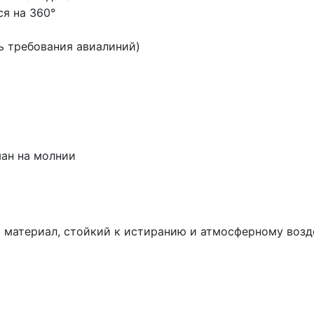
я на 360°
ь требования авиалиний)
ман на молнии
й материал, стойкий к истиранию и атмосферному возде