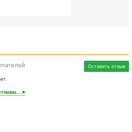
упателей
Оставить отзыв
ет.
тзывы... ➤