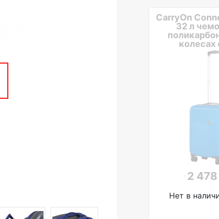
CarryOn Conne
32 л чемо
поликарбон
колесах 
2 478
Нет в налич