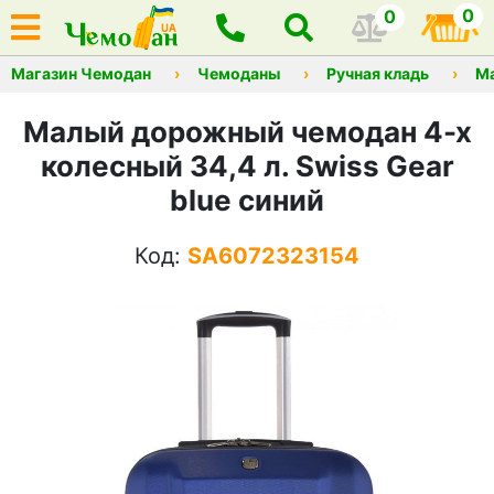
0
0
Магазин Чемодан
Чемоданы
Ручная кладь
М
Малый дорожный чемодан 4-х
колесный 34,4 л. Swiss Gear
blue синий
Код:
SA6072323154