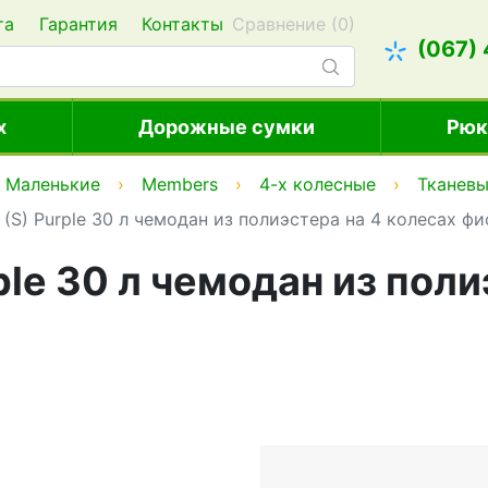
та
Гарантия
Контакты
Сравнение (
0
)
(067)
х
Дорожные сумки
Рюк
Маленькие
Members
4-х колесные
Тканев
e (S) Purple 30 л чемодан из полиэстера на 4 колесах 
ple 30 л чемодан из пол