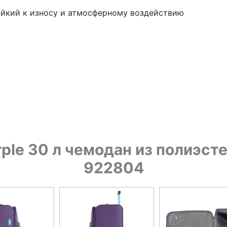
тойкий к износу и атмосферному воздействию
urple 30 л чемодан из полиэс
922804