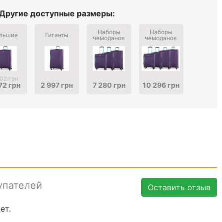
Другие доступные размеры:
Наборы
Наборы
льшие
Гиганты
чемоданов
чемоданов
102 грн
72 грн
2 997 грн
7 280 грн
10 296 грн
упателей
Оставить отзыв
ет.