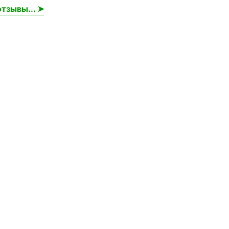
тзывы... ➤