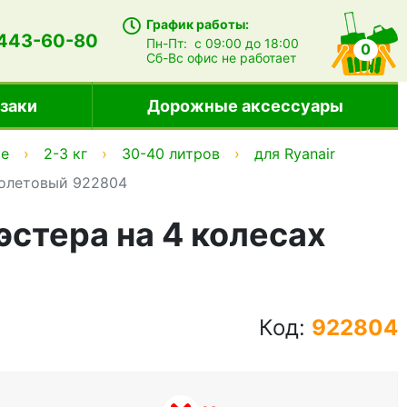
График работы:
 443-60-80
Пн-Пт:
с 09:00 до 18:00
0
Сб-Вс
офис не работает
заки
Дорожные аксессуары
ые
2-3 кг
30-40 литров
для Ryanair
фиолетовый 922804
иэстера на 4 колесах
Код:
922804