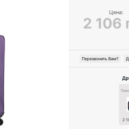
Цена:
2 106 
Перезвонить Вам?
Д
Др
Темн
2 1