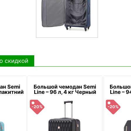
о скидкой
ан Semi
Большой чемодан Semi
Большо
 Блакитний
Line – 96 л, 4 кг Черный
Line – 9
-20%
-20%