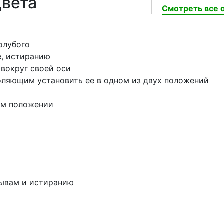
цвета
Смотреть все о
олубого
е, истиранию
 вокруг своей оси
воляющим установить ее в одном из двух положений
ом положении
и
рывам и истиранию