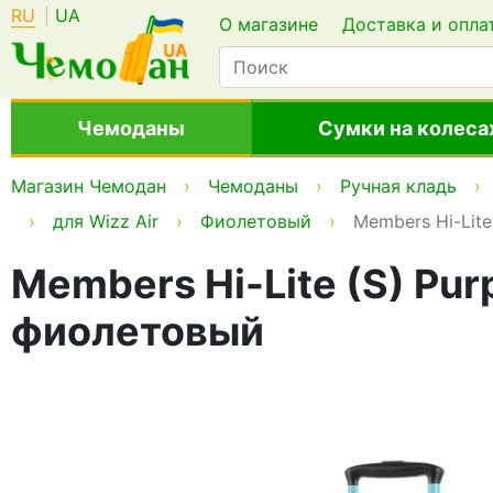
RU
UA
О магазине
Доставка и опла
Чемоданы
Сумки на колеса
Магазин Чемодан
Чемоданы
Ручная кладь
для Wizz Air
Фиолетовый
Members Hi-Lit
Members Hi-Lite (S) Pur
фиолетовый