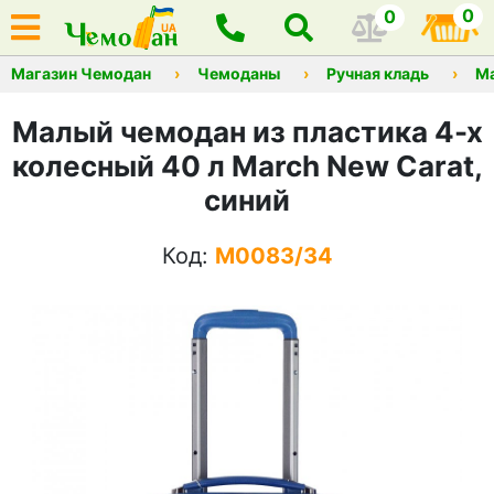
0
0
Магазин Чемодан
Чемоданы
Ручная кладь
М
Малый чемодан из пластика 4-х
колесный 40 л March New Carat,
синий
Код:
M0083/34