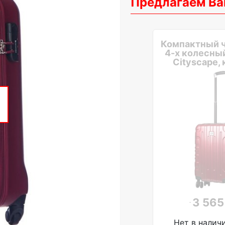
Предлагаем Ва
Компактный 
4-х колесный
Cityscape,
3 565
Нет в налич