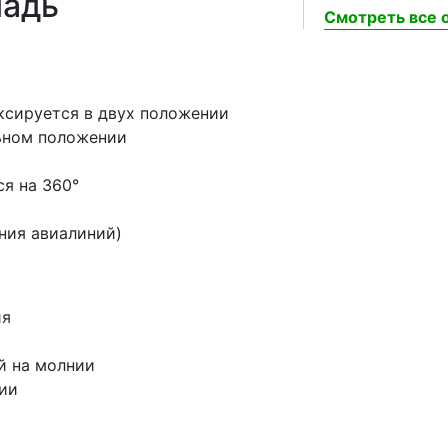
ладь
Смотреть все о
ксируется в двух положении
льном положении
я на 360°
ния авиалиний)
ия
й на молнии
ии