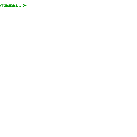
тзывы... ➤