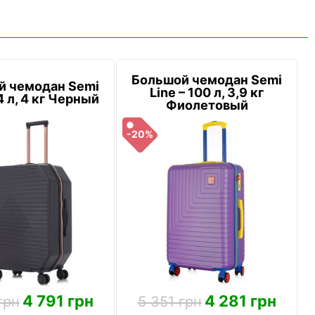
Большой чемодан Semi
й чемодан Semi
Line – 100 л, 3,9 кг
4 л, 4 кг Черный
Фиолетовый
-20%
4 791 грн
4 281 грн
грн
5 351 грн