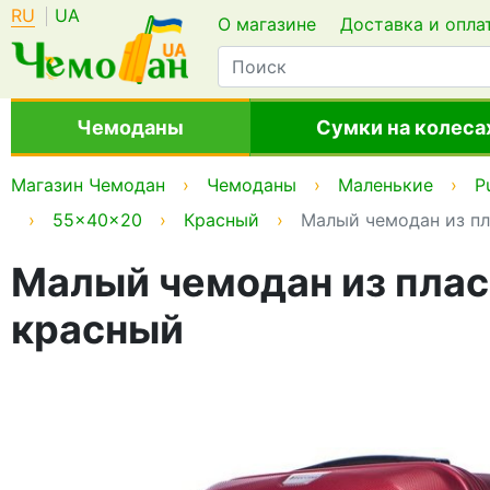
RU
UA
О магазине
Доставка и опла
Чемоданы
Сумки на колеса
Магазин Чемодан
Чемоданы
Маленькие
P
55x40x20
Красный
Малый чемодан из пла
Малый чемодан из пласт
красный