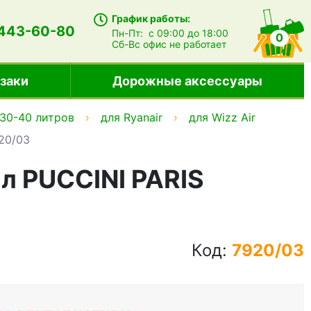
График работы:
 443-60-80
Пн-Пт:
с 09:00 до 18:00
0
Сб-Вс
офис не работает
заки
Дорожные аксессуары
30-40 литров
для Ryanair
для Wizz Air
20/03
 л PUCCINI PARIS
Код:
7920/03