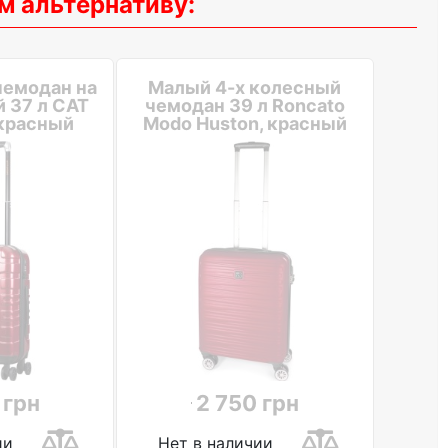
м альтернативу:
чемодан на
Малый 4-х колесный
 37 л CAT
чемодан 39 л Roncato
 красный
Modo Huston, красный
 грн
2 750 грн
ии
Нет в наличии