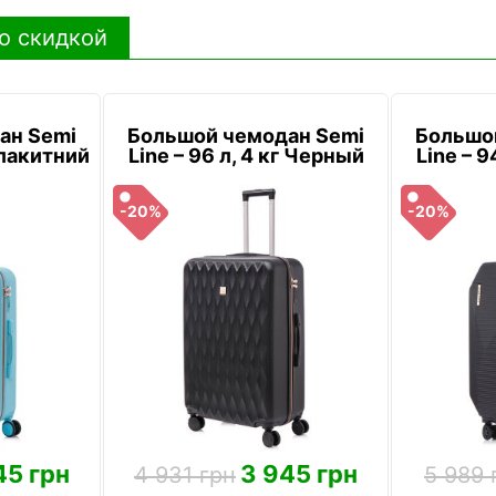
о скидкой
ан Semi
Большой чемодан Semi
Большо
 Блакитний
Line – 96 л, 4 кг Черный
Line – 9
-20%
-20%
45 грн
3 945 грн
4 931 грн
5 989 