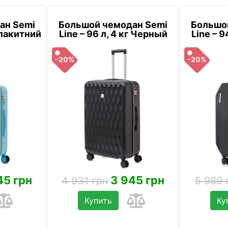
ан Semi
Большой чемодан Semi
Большо
 Блакитний
Line – 96 л, 4 кг Черный
Line – 9
-20%
-20%
45 грн
3 945 грн
4 931 грн
5 989 
Купить
Ку