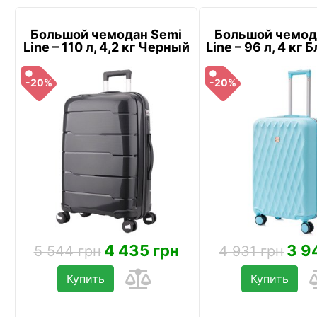
Большой чемодан Semi
Большой чемод
Line – 110 л, 4,2 кг Черный
Line – 96 л, 4 кг
-20%
-20%
4 435 грн
3 9
5 544 грн
4 931 грн
Купить
Купить