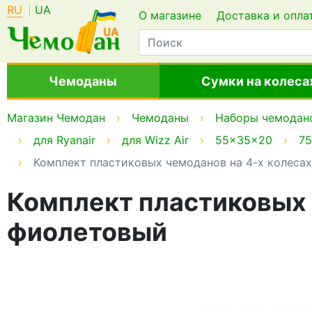
RU
UA
О магазине
Доставка и опла
Чемоданы
Сумки на колеса
Магазин Чемодан
Чемоданы
Наборы чемодан
для Ryanair
для Wizz Air
55x35x20
7
Комплект пластиковых чемоданов на 4-х колесах
Комплект пластиковых
фиолетовый