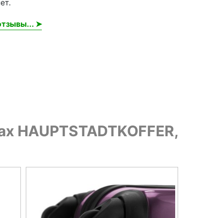
ет.
тзывы... ➤
есах HAUPTSTADTKOFFER,