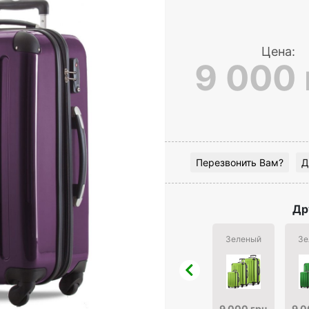
Цена:
9 000 
Перезвонить Вам?
Д
Др
Зеленый
Зе
9 000 грн
9 0