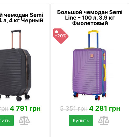
Большой чемодан Semi
й чемодан Semi
Line – 100 л, 3,9 кг
4 л, 4 кг Черный
Фиолетовый
-20%
4 791 грн
4 281 грн
грн
5 351 грн
пить
Купить