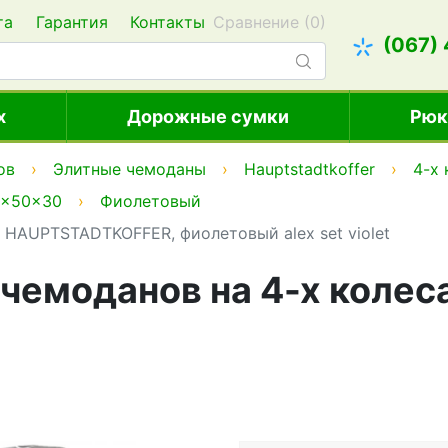
та
Гарантия
Контакты
Сравнение (
0
)
(067)
х
Дорожные сумки
Рюк
ов
Элитные чемоданы
Hauptstadtkoffer
4-х
5x50x30
Фиолетовый
 HAUPTSTADTKOFFER, фиолетовый alex set violet
 чемоданов на 4-х коле