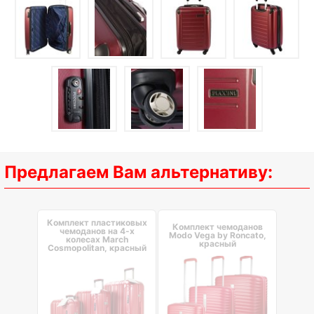
Предлагаем Вам альтернативу:
Комплект пластиковых
Комплект чемоданов
чемоданов на 4-х
Modo Vega by Roncato,
колесах March
красный
Cosmopolitan, красный