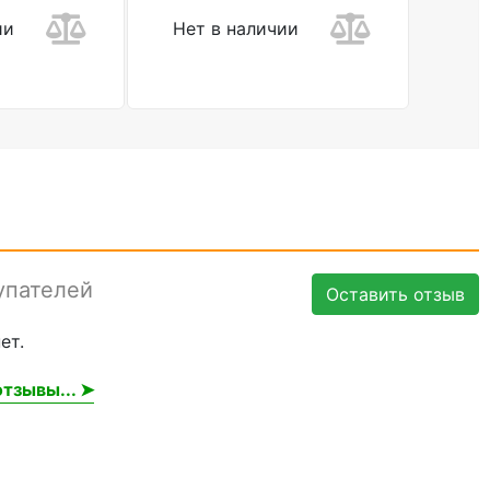
ии
Нет в наличии
упателей
Оставить отзыв
ет.
тзывы... ➤