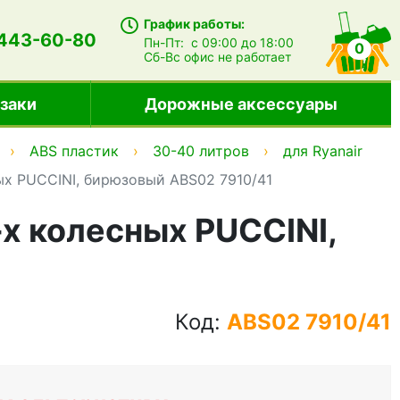
График работы:
 443-60-80
Пн-Пт:
с 09:00 до 18:00
0
Сб-Вс
офис не работает
заки
Дорожные аксессуары
ABS пластик
30-40 литров
для Ryanair
х PUCCINI, бирюзовый ABS02 7910/41
х колесных PUCCINI,
Код:
ABS02 7910/41