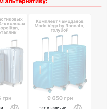
м альтернативу:
астиковых
Комплект чемоданов
4-х колесах
Modo Vega by Roncato,
politan,
голубой
еталлик
 грн
9 650 грн
ии
Нет в наличии