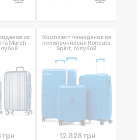
моданов из
Комплект чемоданов из
ата March
полипропилена Roncato
олубой
Spirit, голубой
 грн
12 828 грн