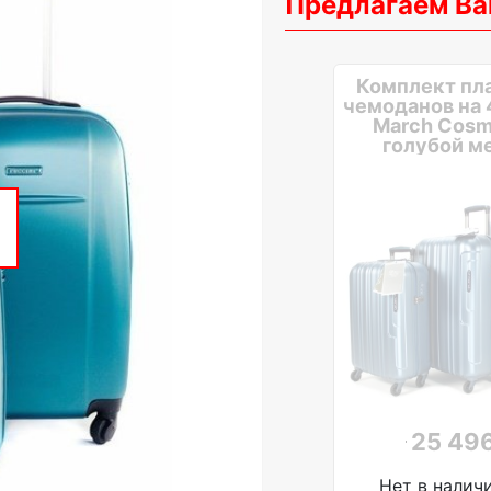
Предлагаем Ва
Комплект пл
чемоданов на 
March Cosmo
голубой м
25 496
Нет в налич