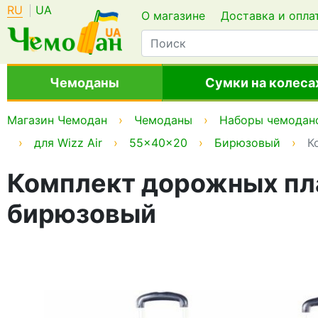
RU
UA
О магазине
Доставка и опла
Чемоданы
Сумки на колеса
Магазин Чемодан
Чемоданы
Наборы чемодан
для Wizz Air
55x40x20
Бирюзовый
К
Комплект дорожных пла
бирюзовый