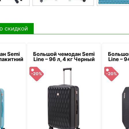
о скидкой
ан Semi
Большой чемодан Semi
Большо
 Блакитний
Line – 96 л, 4 кг Черный
Line – 9
-20%
-20%