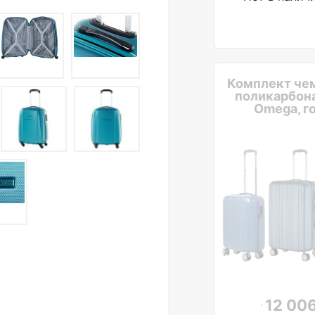
Комплект че
поликарбон
Omega, г
12 006