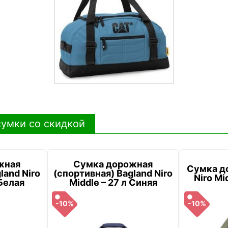
умки со скидкой
жная
Сумка дорожная
Сумка д
land Niro
(спортивная) Bagland Niro
Niro Mi
 Белая
Middle – 27 л Синяя
-10%
-10%