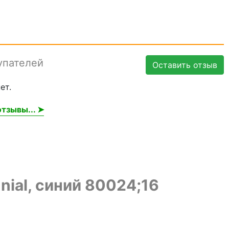
упателей
Оставить отзыв
ет.
тзывы... ➤
nial, синий 80024;16