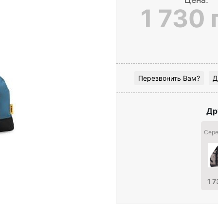
1 730 
Перезвонить Вам?
Д
Др
Сере
1 7