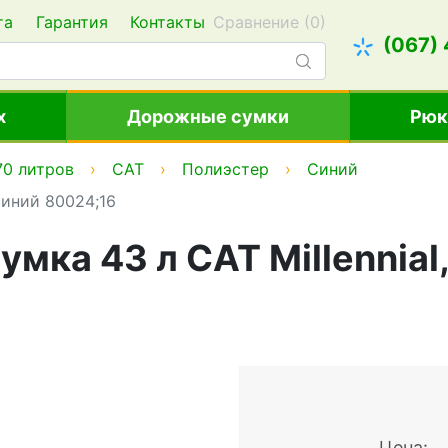
та
Гарантия
Контакты
Сравнение (
0
)
(067)
х
Дорожные сумки
Рюк
70 литров
CAT
Полиэстер
Синий
синий 80024;16
мка 43 л CAT Millennial
Цена: