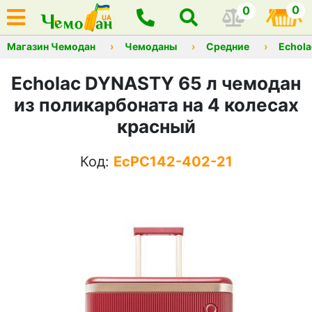
0
0
Магазин Чемодан
Чемоданы
Средние
Echola
Echolac DYNASTY 65 л чемодан
из поликарбоната на 4 колесах
красный
Код:
EcPC142-402-21