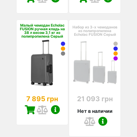
Малый чемодан Echolac
Набор из 3-х чемоданов
FUSION ручная кладь на
из полипропилена
38 л весом 3,1 кг из
Echolac FUSION Серый
полипропилена Серый
7 895 грн
21 093 грн
Нет в наличии