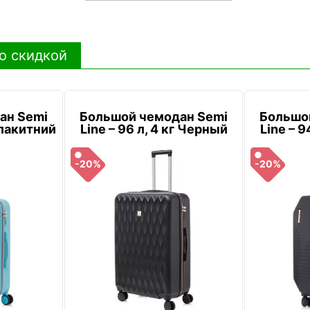
о скидкой
ан Semi
Большой чемодан Semi
Большо
 Блакитний
Line – 96 л, 4 кг Черный
Line – 9
-20%
-20%