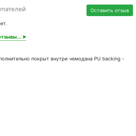
упателей
Оставить отзыв
ет.
тзывы... ➤
полнительно покрыт внутри чемодана PU backing -