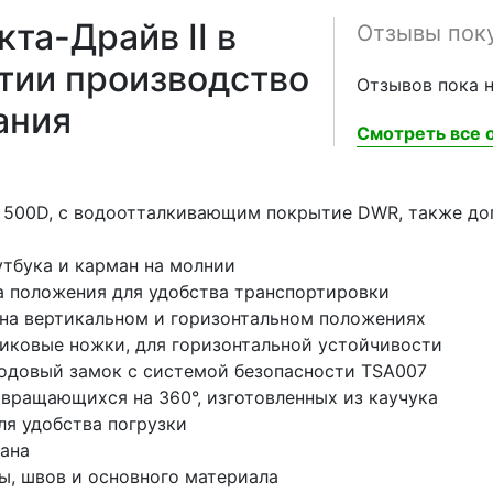
та-Драйв II в
Отзывы пок
нтии производство
Отзывов пока н
ания
Смотреть все о
а 500D, с водоотталкивающим покрытие DWR, также до
утбука и карман на молнии
а положения для удобства транспортировки
ана вертикальном и горизонтальном положениях
иковые ножки, для горизонтальной устойчивости
одовый замок с системой безопасности TSA007
вращающихся на 360°, изготовленных из каучука
ля удобства погрузки
дана
ы, швов и основного материала