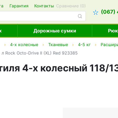
та
Гарантия
Контакты
Сравнение (
0
)
(067)
х
Дорожные сумки
Рюк
4-х колесные
Тканевые
4-5 кг
Расшири
л Rock Octo-Drive II (XL) Red 923385
иля 4-х колесный 118/136