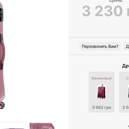
3 230 
Перезвонить Вам?
Д
Др
Малиновый
С
3 562 грн
3 5