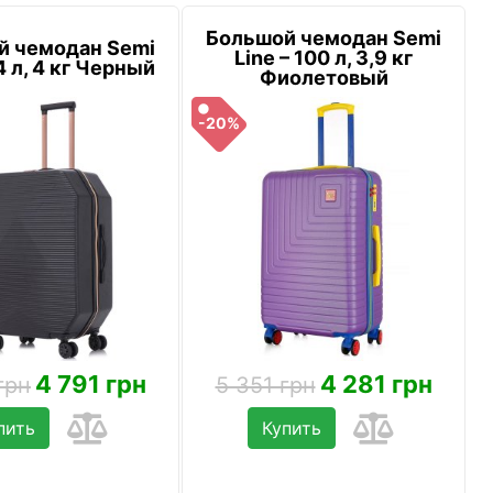
Большой чемодан Semi
й чемодан Semi
Line – 100 л, 3,9 кг
4 л, 4 кг Черный
Фиолетовый
-20%
4 791 грн
4 281 грн
грн
5 351 грн
пить
Купить