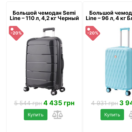
Большой чемодан Semi
Большой чемод
Line – 110 л, 4,2 кг Черный
Line – 96 л, 4 кг
-20%
-20%
4 435 грн
3 9
5 544 грн
4 931 грн
Купить
Купить