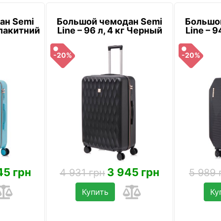
ан Semi
Большой чемодан Semi
Большо
 Блакитний
Line – 96 л, 4 кг Черный
Line – 9
-20%
-20%
45 грн
3 945 грн
4 931 грн
5 989 
Купить
Ку