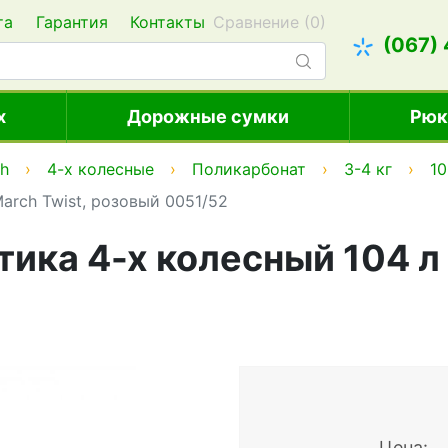
та
Гарантия
Контакты
Сравнение (
0
)
(067)
х
Дорожные сумки
Рюк
h
4-х колесные
Поликарбонат
3-4 кг
10
arch Twist, розовый 0051/52
тика 4-х колесный 104 л
Цена: