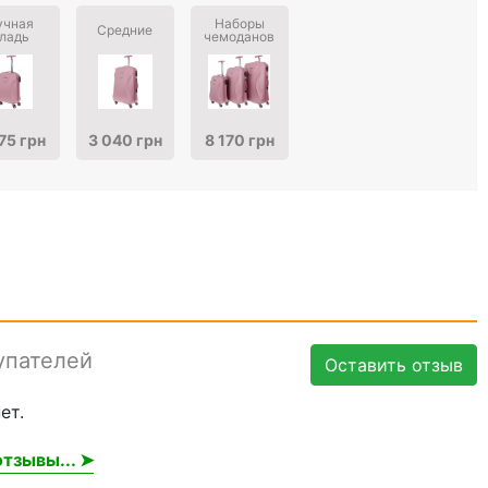
учная
Наборы
Средние
ладь
чемоданов
75 грн
3 040 грн
8 170 грн
упателей
Оставить отзыв
ет.
тзывы... ➤