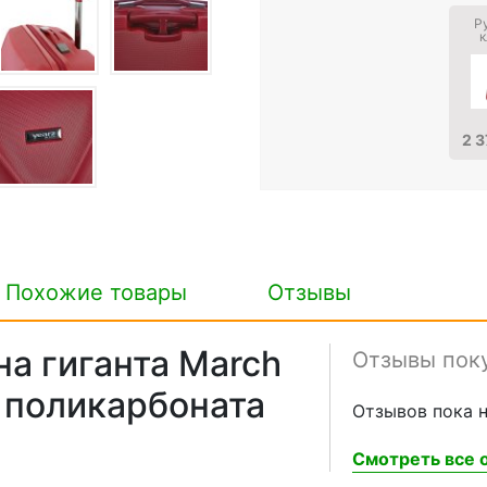
Р
к
2 3
Похожие товары
Отзывы
а гиганта March
Отзывы пок
з поликарбоната
Отзывов пока н
Смотреть все о