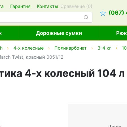
та
Гарантия
Контакты
Сравнение (
0
)
(067)
х
Дорожные сумки
Рюк
h
4-х колесные
Поликарбонат
3-4 кг
10
arch Twist, красный 0051/12
тика 4-х колесный 104 л
Цена: