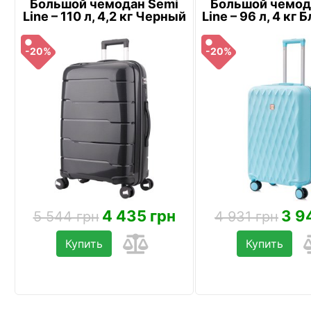
Большой чемодан Semi
Большой чемод
Line – 110 л, 4,2 кг Черный
Line – 96 л, 4 кг
-20%
-20%
4 435 грн
3 9
5 544 грн
4 931 грн
Купить
Купить