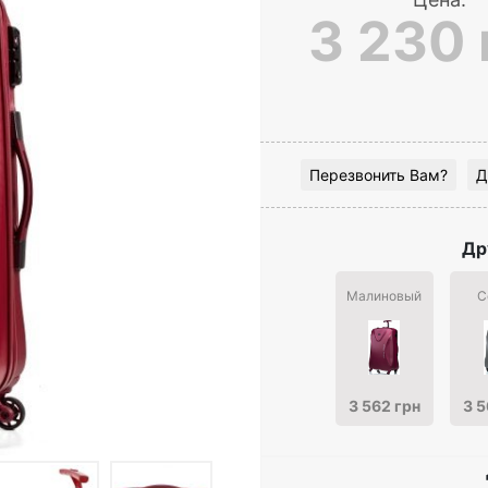
3 230 
Перезвонить Вам?
Д
Др
Малиновый
С
3 562 грн
3 5