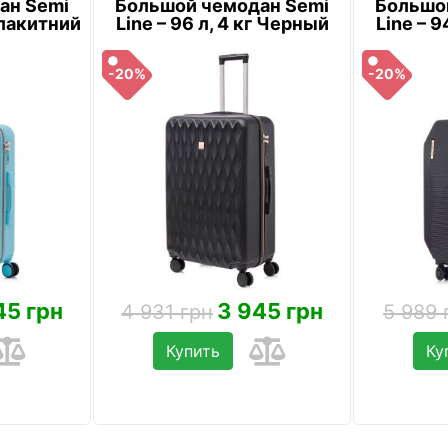
ан Semi
Большой чемодан Semi
Большо
 Блакитний
Line – 96 л, 4 кг Черный
Line – 9
-20%
-20%
45 грн
3 945 грн
4 931 грн
5 989 
Купить
Ку