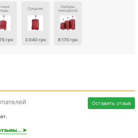
учная
Наборы
Средние
ладь
чемоданов
75 грн
3 040 грн
8 170 грн
упателей
Оставить отзыв
ет.
тзывы... ➤