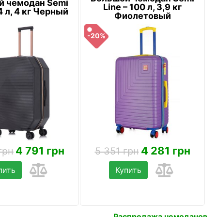
й чемодан Semi
Line – 100 л, 3,9 кг
4 л, 4 кг Черный
Фиолетовый
-20%
4 791 грн
4 281 грн
грн
5 351 грн
пить
Купить
Распродажа чемоданов